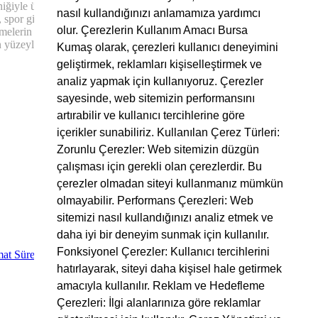
kniğiyle üretilir ve her iki yüzü de düzgün ve pürüzsüzdür. Yumuşak
nasıl kullandığınızı anlamamıza yardımcı
, spor giyim ve günlük giyim gibi alanlarda yaygın olarak kullanılır.
olur. Çerezlerin Kullanım Amacı Bursa
elerin karışımından üretilebilir, bu da ona ekstra dayanıklılık ve
ün yüzeyli yapısı ile de tasarımlarınızda mükemmel sonuçlar elde
Kumaş olarak, çerezleri kullanıcı deneyimini
geliştirmek, reklamları kişiselleştirmek ve
analiz yapmak için kullanıyoruz. Çerezler
sayesinde, web sitemizin performansını
artırabilir ve kullanıcı tercihlerine göre
içerikler sunabiliriz. Kullanılan Çerez Türleri:
Zorunlu Çerezler: Web sitemizin düzgün
çalışması için gerekli olan çerezlerdir. Bu
çerezler olmadan siteyi kullanmanız mümkün
olmayabilir. Performans Çerezleri: Web
sitemizi nasıl kullandığınızı analiz etmek ve
daha iyi bir deneyim sunmak için kullanılır.
Fonksiyonel Çerezler: Kullanıcı tercihlerini
at Süreci
hatırlayarak, siteyi daha kişisel hale getirmek
amacıyla kullanılır. Reklam ve Hedefleme
Çerezleri: İlgi alanlarınıza göre reklamlar