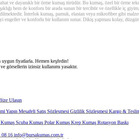
, rahat ve dayanıklı bir örme kumaş türüdür. Bu kumaş, özel bir örme te
şıklığı hem de konforu bir arada sunan bir tercihtir ve özellikle iç giyim
 edilmektedir. İnterlok kumaş, pamuk, elastan veya mikrofiber gibi malzem
meyi engeller ve konforlu bir kullanım sunar. Dikiş yapması kolay, düzg
 görsellerin izinsiz kullanımı yasaktır.
ize Ulaşın
imi Yapın
Mesafeli Satış Sözleşmesi
Gizlilik Sözleşmesi
Kargo & Teslim
t Kumaş
Scuba Kumaş
Polar Kumaş
Krep Kumaş
Rotasyon Baskı
 08 16
info@bursakumas.com.tr