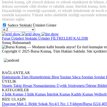
İnterlok kumaş, çift yüzeyli dokusu ve yüksek elastikiyeti ile bilinen
dokusu sayesinde ciltle dosttur ve rahatlık sunar. İnterlok kumaş, hem 
Dayanıklılığı ve esnekliği sayesinde, ev tekstili ürünlerinde de tercih
esneklik kazandırır. Yüksek nefes alabilirlik özelliği sayesinde terle
etmenizi sağlar.
Sadece Stoktaki Ürünleri Göster
Fırsat Ürünleri
Stoktaki Ürünler
FİLTRELERİ KALDIR
Sonuç Bulunamadı
Copyright © 2025 Bursa Kumaş, Tüm Hakları Saklıdır. Site içerikleri ve
BAĞLANTILAR
Hakkımızda
Tüm Hizmetlerimiz
Blog Yazıları
Sıkça Sorulan Sorular
B
ÜYELİK
Sipariş Takip
Hesap Numaralarımız
Üyelik Sözleşmesi
Ödeme Bildir
KATEGORİLER
2 İplik Kumaş
3 İplik Kumaş
İnterlok Kumaş
Kadife Kumaş
Wellsof
BİZE ULAŞIN
Duaçınar Mah 2. Belde Sokak No:4/1 No: 1 Yıldırım/Bursa
0224 405