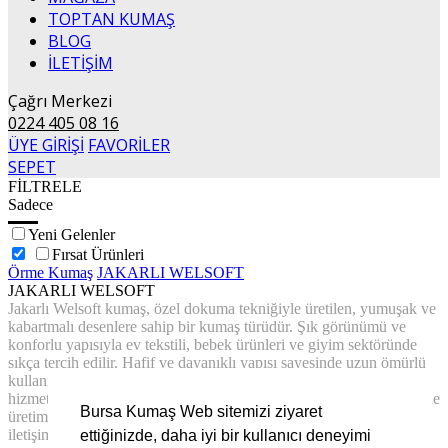
TOPTAN KUMAŞ
BLOG
İLETİŞİM
Çağrı Merkezi
0224 405 08 16
ÜYE GİRİŞİ
FAVORİLER
SEPET
FİLTRELE
Sadece
Yeni Gelenler
Fırsat Ürünleri
Örme Kumaş
JAKARLI WELSOFT
JAKARLI WELSOFT
Jakarlı Welsoft kumaş, özel dokuma tekniğiyle üretilen, yumuşak ve
kabartmalı desenlere sahip bir kumaş türüdür. Şık görünümü ve
konforlu yapısıyla ev tekstili, bebek ürünleri ve giyim sektöründe
sıkça tercih edilir. Hafif ve dayanıklı yapısı sayesinde uzun ömürlü
kullanım sunar. Bursa Kumaş olarak toptan ve perakende satış
hizmeti veriyoruz. Özel siparişler, geniş renk ve desen seçenekleriyle
Bursa Kumaş Web sitemizi ziyaret
üretim yapıyoruz. Jakarlı Welsoft kumaş talepleriniz için bizimle
iletişime geçebilirsiniz.
ettiğinizde, daha iyi bir kullanıcı deneyimi