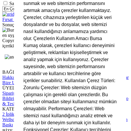
Sadece Stoktaki Ürünleri Göster
sunmak ve web sitemizin performansını
artırmak amacıyla çerezler kullanmaktayız.
Çerezler, cihazınıza yerleştirilen küçük veri
Fırsat Ürünleri
FİLTRELERİ KALDIR
dosyalarıdır ve bu dosyalar, web sitemizi
Sonuç Bulunamadı
nasıl kullandığınızı anlamamıza yardımcı
olur. Çerezlerin Kullanım Amacı Bursa
Copyright © 2025 Bursa Kumaş, Tüm Hakları Saklıdır. Site
Kumaş olarak, çerezleri kullanıcı deneyimini
içerikleri ve görsellerin izinsiz kullanımı yasaktır.
geliştirmek, reklamları kişiselleştirmek ve
analiz yapmak için kullanıyoruz. Çerezler
sayesinde, web sitemizin performansını
BAĞLANTILAR
artırabilir ve kullanıcı tercihlerine göre
Hakkımızda
Tüm Hizmetlerimiz
Blog Yazıları
Sıkça Sorulan Sorular
içerikler sunabiliriz. Kullanılan Çerez Türleri:
Bize Ulaşın
Zorunlu Çerezler: Web sitemizin düzgün
ÜYELİK
Sipariş Takip
Hesap Numaralarımız
Üyelik Sözleşmesi
Ödeme
çalışması için gerekli olan çerezlerdir. Bu
Bildirimi Yapın
Mesafeli Satış Sözleşmesi
Gizlilik Sözleşmesi
Kargo
çerezler olmadan siteyi kullanmanız mümkün
& Teslimat Süreci
olmayabilir. Performans Çerezleri: Web
KATEGORİLER
2 İplik Kumaş
3 İplik Kumaş
İnterlok Kumaş
Kadife Kumaş
sitemizi nasıl kullandığınızı analiz etmek ve
Wellsoft Kumaş
Scuba Kumaş
Polar Kumaş
Krep Kumaş
Rotasyon
daha iyi bir deneyim sunmak için kullanılır.
Baskı
Fonksiyonel Çerezler: Kullanıcı tercihlerini
BİZE ULAŞIN