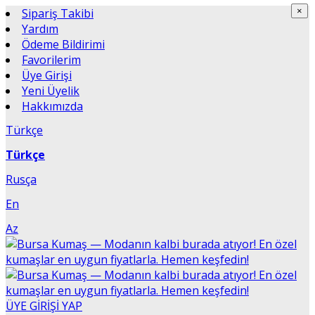
Sipariş Takibi
×
×
Yardım
Ödeme Bildirimi
Favorilerim
Üye Girişi
Yeni Üyelik
Hakkımızda
Türkçe
Türkçe
Rusça
En
Az
ÜYE GİRİŞİ YAP