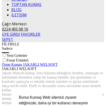
TOPTAN KUMAŞ
BLOG
İLETİŞİM
Çağrı Merkezi
0224 405 08 16
ÜYE GİRİŞİ
FAVORİLER
SEPET
FİLTRELE
Sadece
Yeni Gelenler
Fırsat Ürünleri
Örme Kumaş
JAKARLI WELSOFT
JAKARLI WELSOFT
Jakarlı Welsoft kumaş, özel dokuma tekniğiyle üretilen, yumuşak ve
kabartmalı desenlere sahip bir kumaş türüdür. Şık görünümü ve
konforlu yapısıyla ev tekstili, bebek ürünleri ve giyim sektöründe
sıkça tercih edilir. Hafif ve dayanıklı yapısı sayesinde uzun ömürlü
kullanım sunar. Bursa Kumaş olarak toptan ve perakende satış
hizmeti veriyoruz. Özel siparişler, geniş renk ve desen seçenekleriyle
Bursa Kumaş Web sitemizi ziyaret
üretim yapıyoruz. Jakarlı Welsoft kumaş talepleriniz için bizimle
iletişime geçebilirsiniz.
ettiğinizde, daha iyi bir kullanıcı deneyimi