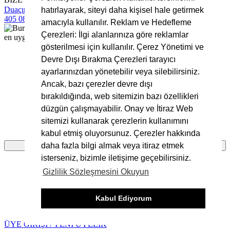
Duaçınar Mah 2. Belde Sokak No:4/1 No: 1 Yıldırım/Bursa
0224
hatırlayarak, siteyi daha kişisel hale getirmek
405 08 16
info@bursakumas.com.tr
amacıyla kullanılır. Reklam ve Hedefleme
Çerezleri: İlgi alanlarınıza göre reklamlar
gösterilmesi için kullanılır. Çerez Yönetimi ve
Devre Dışı Bırakma Çerezleri tarayıcı
ayarlarınızdan yönetebilir veya silebilirsiniz.
Sepete Eklenemedi!
Ancak, bazı çerezler devre dışı
bırakıldığında, web sitemizin bazı özellikleri
Bu ürünün seçenekleri bulunmaktadır.
düzgün çalışmayabilir. Onay ve İtiraz Web
sitemizi kullanarak çerezlerin kullanımını
Ürünün detay sayfasına giderek seçim yapmalısınız.
kabul etmiş oluyorsunuz. Çerezler hakkında
daha fazla bilgi almak veya itiraz etmek
Tamam
isterseniz, bizimle iletişime geçebilirsiniz.
Gizlilik Sözleşmesini Okuyun
Ürünü favorilere ekleyebilmeniz için üye girişi
Kabul Ediyorum
yapmanız gerekmektedir.
ÜYE GİRİŞİ / YENİ ÜYELİK