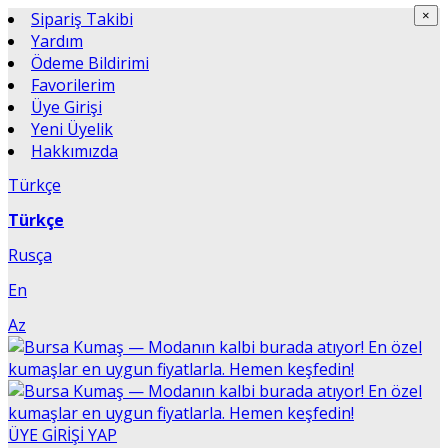
Sipariş Takibi
×
×
Yardım
Ödeme Bildirimi
Favorilerim
Üye Girişi
Yeni Üyelik
Hakkımızda
Türkçe
Türkçe
Rusça
En
Az
ÜYE GİRİŞİ YAP