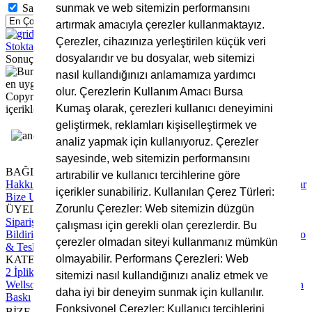
Sadece Stoktaki Ürünleri Göster
sunmak ve web sitemizin performansını
artırmak amacıyla çerezler kullanmaktayız.
Çerezler, cihazınıza yerleştirilen küçük veri
Stoktaki Ürünler
FİLTRELERİ KALDIR
dosyalarıdır ve bu dosyalar, web sitemizi
Sonuç Bulunamadı
nasıl kullandığınızı anlamamıza yardımcı
olur. Çerezlerin Kullanım Amacı Bursa
Copyright © 2025 Bursa Kumaş, Tüm Hakları Saklıdır. Site
Kumaş olarak, çerezleri kullanıcı deneyimini
içerikleri ve görsellerin izinsiz kullanımı yasaktır.
geliştirmek, reklamları kişiselleştirmek ve
analiz yapmak için kullanıyoruz. Çerezler
sayesinde, web sitemizin performansını
BAĞLANTILAR
artırabilir ve kullanıcı tercihlerine göre
Hakkımızda
Tüm Hizmetlerimiz
Blog Yazıları
Sıkça Sorulan Sorular
içerikler sunabiliriz. Kullanılan Çerez Türleri:
Bize Ulaşın
Zorunlu Çerezler: Web sitemizin düzgün
ÜYELİK
Sipariş Takip
Hesap Numaralarımız
Üyelik Sözleşmesi
Ödeme
çalışması için gerekli olan çerezlerdir. Bu
Bildirimi Yapın
Mesafeli Satış Sözleşmesi
Gizlilik Sözleşmesi
Kargo
çerezler olmadan siteyi kullanmanız mümkün
& Teslimat Süreci
olmayabilir. Performans Çerezleri: Web
KATEGORİLER
2 İplik Kumaş
3 İplik Kumaş
İnterlok Kumaş
Kadife Kumaş
sitemizi nasıl kullandığınızı analiz etmek ve
Wellsoft Kumaş
Scuba Kumaş
Polar Kumaş
Krep Kumaş
Rotasyon
daha iyi bir deneyim sunmak için kullanılır.
Baskı
Fonksiyonel Çerezler: Kullanıcı tercihlerini
BİZE ULAŞIN