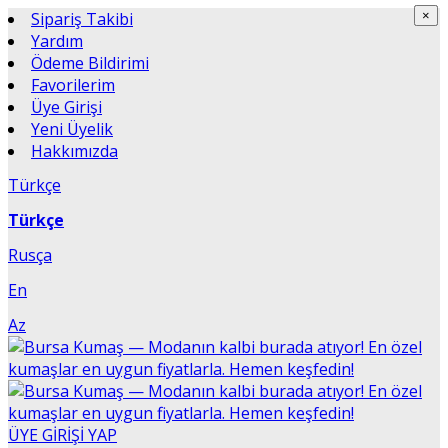
Sipariş Takibi
×
×
Yardım
Ödeme Bildirimi
Favorilerim
Üye Girişi
Yeni Üyelik
Hakkımızda
Türkçe
Türkçe
Rusça
En
Az
ÜYE GİRİŞİ YAP