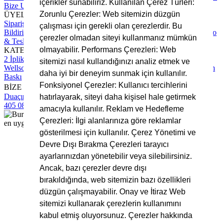
içerikler sunabiliriz. Kullanılan Çerez Türleri:
Bize Ulaşın
Zorunlu Çerezler: Web sitemizin düzgün
ÜYELİK
Sipariş Takip
Hesap Numaralarımız
Üyelik Sözleşmesi
Ödeme
çalışması için gerekli olan çerezlerdir. Bu
Bildirimi Yapın
Mesafeli Satış Sözleşmesi
Gizlilik Sözleşmesi
Kargo
çerezler olmadan siteyi kullanmanız mümkün
& Teslimat Süreci
olmayabilir. Performans Çerezleri: Web
KATEGORİLER
2 İplik Kumaş
3 İplik Kumaş
İnterlok Kumaş
Kadife Kumaş
sitemizi nasıl kullandığınızı analiz etmek ve
Wellsoft Kumaş
Scuba Kumaş
Polar Kumaş
Krep Kumaş
Rotasyon
daha iyi bir deneyim sunmak için kullanılır.
Baskı
Fonksiyonel Çerezler: Kullanıcı tercihlerini
BİZE ULAŞIN
Duaçınar Mah 2. Belde Sokak No:4/1 No: 1 Yıldırım/Bursa
0224
hatırlayarak, siteyi daha kişisel hale getirmek
405 08 16
info@bursakumas.com.tr
amacıyla kullanılır. Reklam ve Hedefleme
Çerezleri: İlgi alanlarınıza göre reklamlar
gösterilmesi için kullanılır. Çerez Yönetimi ve
Devre Dışı Bırakma Çerezleri tarayıcı
ayarlarınızdan yönetebilir veya silebilirsiniz.
Sepete Eklenemedi!
Ancak, bazı çerezler devre dışı
bırakıldığında, web sitemizin bazı özellikleri
Bu ürünün seçenekleri bulunmaktadır.
düzgün çalışmayabilir. Onay ve İtiraz Web
sitemizi kullanarak çerezlerin kullanımını
Ürünün detay sayfasına giderek seçim yapmalısınız.
kabul etmiş oluyorsunuz. Çerezler hakkında