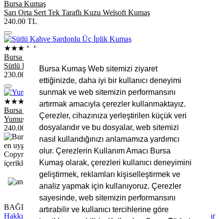
Bursa Kumaş
Sarı Orta Sert Tek Taraflı Kuzu Welsoft Kumaş
240.00
TL
★★★★★
Bursa Kumaş
Sütlü Kahve Şardonlu Üç İplik Kumaş
Bursa Kumaş Web sitemizi ziyaret
230.00
TL
ettiğinizde, daha iyi bir kullanıcı deneyimi
sunmak ve web sitemizin performansını
★★★★★
artırmak amacıyla çerezler kullanmaktayız.
Bursa Kumaş
Çerezler, cihazınıza yerleştirilen küçük veri
Yumuşak Dokulu Somon Renkli Orta Sert Welsoft Kumaş
dosyalarıdır ve bu dosyalar, web sitemizi
240.00
TL
nasıl kullandığınızı anlamamıza yardımcı
olur. Çerezlerin Kullanım Amacı Bursa
Copyright © 2025 Bursa Kumaş, Tüm Hakları Saklıdır. Site
Kumaş olarak, çerezleri kullanıcı deneyimini
içerikleri ve görsellerin izinsiz kullanımı yasaktır.
geliştirmek, reklamları kişiselleştirmek ve
analiz yapmak için kullanıyoruz. Çerezler
sayesinde, web sitemizin performansını
BAĞLANTILAR
artırabilir ve kullanıcı tercihlerine göre
Hakkımızda
Tüm Hizmetlerimiz
Blog Yazıları
Sıkça Sorulan Sorular