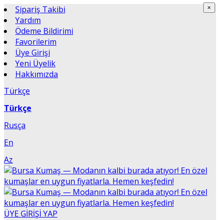
Sipariş Takibi
×
×
Yardım
Ödeme Bildirimi
Favorilerim
Üye Girişi
Yeni Üyelik
Hakkımızda
Türkçe
Türkçe
Rusça
En
Az
ÜYE GİRİŞİ YAP