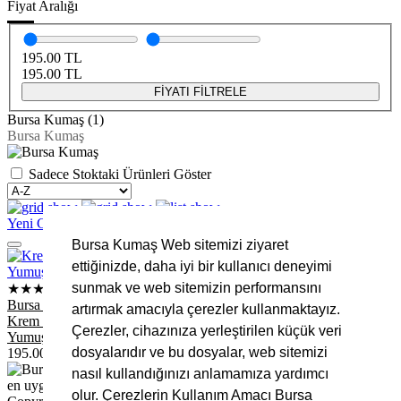
Fiyat Aralığı
195.00
TL
195.00
TL
FİYATI FİLTRELE
Bursa Kumaş (1)
Bursa Kumaş
Sadece Stoktaki Ürünleri Göster
Yeni Gelenler
Fırsat Ürünleri
FİLTRELERİ KALDIR
Bursa Kumaş Web sitemizi ziyaret
ettiğinizde, daha iyi bir kullanıcı deneyimi
sunmak ve web sitemizin performansını
★★★★★
Bursa Kumaş
artırmak amacıyla çerezler kullanmaktayız.
Krem Welsoft Kumaş Mükemmel Kalite – 180 cm En - 270 Gr
Çerezler, cihazınıza yerleştirilen küçük veri
Yumuşak ve Sıcak Dokulu
dosyalarıdır ve bu dosyalar, web sitemizi
195.00
TL
nasıl kullandığınızı anlamamıza yardımcı
olur. Çerezlerin Kullanım Amacı Bursa