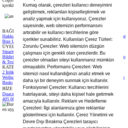
Copyright © 2025 Bursa Kumaş, Tüm Hakları Saklıdır. Site
Kumaş olarak, çerezleri kullanıcı deneyimini
içerikleri ve görsellerin izinsiz kullanımı yasaktır.
geliştirmek, reklamları kişiselleştirmek ve
analiz yapmak için kullanıyoruz. Çerezler
sayesinde, web sitemizin performansını
BAĞLANTILAR
artırabilir ve kullanıcı tercihlerine göre
Hakkımızda
Tüm Hizmetlerimiz
Blog Yazıları
Sıkça Sorulan Sorular
içerikler sunabiliriz. Kullanılan Çerez Türleri:
Bize Ulaşın
Zorunlu Çerezler: Web sitemizin düzgün
ÜYELİK
Sipariş Takip
Hesap Numaralarımız
Üyelik Sözleşmesi
Ödeme
çalışması için gerekli olan çerezlerdir. Bu
Bildirimi Yapın
Mesafeli Satış Sözleşmesi
Gizlilik Sözleşmesi
Kargo
çerezler olmadan siteyi kullanmanız mümkün
& Teslimat Süreci
olmayabilir. Performans Çerezleri: Web
KATEGORİLER
2 İplik Kumaş
3 İplik Kumaş
İnterlok Kumaş
Kadife Kumaş
sitemizi nasıl kullandığınızı analiz etmek ve
Wellsoft Kumaş
Scuba Kumaş
Polar Kumaş
Krep Kumaş
Rotasyon
daha iyi bir deneyim sunmak için kullanılır.
Baskı
Fonksiyonel Çerezler: Kullanıcı tercihlerini
BİZE ULAŞIN
Duaçınar Mah 2. Belde Sokak No:4/1 No: 1 Yıldırım/Bursa
0224
hatırlayarak, siteyi daha kişisel hale getirmek
405 08 16
info@bursakumas.com.tr
amacıyla kullanılır. Reklam ve Hedefleme
Çerezleri: İlgi alanlarınıza göre reklamlar
gösterilmesi için kullanılır. Çerez Yönetimi ve
Devre Dışı Bırakma Çerezleri tarayıcı