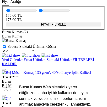
Fiyat Aralığı
175.00
TL
175.00
TL
FİYATI FİLTRELE
Bursa Kumaş (2)
Bursa Kumaş
Sadece Stoktaki Ürünleri Göster
Yeni Gelenler
Fırsat Ürünleri
Stoktaki Ürünler
FİLTRELERİ
KALDIR
★★★★★
Bursa Kumaş
Bej Müslin Kumaş 135 gr/m², 40/30 Penye İplik Kalitesi
Bursa Kumaş Web sitemizi ziyaret
175.00
TL
ettiğinizde, daha iyi bir kullanıcı deneyimi
sunmak ve web sitemizin performansını
★★★★★
artırmak amacıyla çerezler kullanmaktayız.