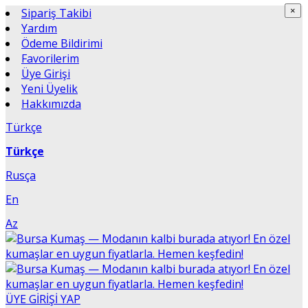
Sipariş Takibi
×
×
Yardım
Ödeme Bildirimi
Favorilerim
Üye Girişi
Yeni Üyelik
Hakkımızda
Türkçe
Türkçe
Rusça
En
Az
ÜYE GİRİŞİ YAP