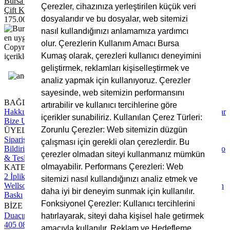
Bursa Kumaş
Çerezler, cihazınıza yerleştirilen küçük veri
Çift Katlı 40/30 Muslin Kumaş Somon Renk
dosyalarıdır ve bu dosyalar, web sitemizi
175.00
TL
nasıl kullandığınızı anlamamıza yardımcı
olur. Çerezlerin Kullanım Amacı Bursa
Copyright © 2025 Bursa Kumaş, Tüm Hakları Saklıdır. Site
Kumaş olarak, çerezleri kullanıcı deneyimini
içerikleri ve görsellerin izinsiz kullanımı yasaktır.
geliştirmek, reklamları kişiselleştirmek ve
analiz yapmak için kullanıyoruz. Çerezler
sayesinde, web sitemizin performansını
BAĞLANTILAR
artırabilir ve kullanıcı tercihlerine göre
Hakkımızda
Tüm Hizmetlerimiz
Blog Yazıları
Sıkça Sorulan Sorular
içerikler sunabiliriz. Kullanılan Çerez Türleri:
Bize Ulaşın
Zorunlu Çerezler: Web sitemizin düzgün
ÜYELİK
Sipariş Takip
Hesap Numaralarımız
Üyelik Sözleşmesi
Ödeme
çalışması için gerekli olan çerezlerdir. Bu
Bildirimi Yapın
Mesafeli Satış Sözleşmesi
Gizlilik Sözleşmesi
Kargo
çerezler olmadan siteyi kullanmanız mümkün
& Teslimat Süreci
olmayabilir. Performans Çerezleri: Web
KATEGORİLER
2 İplik Kumaş
3 İplik Kumaş
İnterlok Kumaş
Kadife Kumaş
sitemizi nasıl kullandığınızı analiz etmek ve
Wellsoft Kumaş
Scuba Kumaş
Polar Kumaş
Krep Kumaş
Rotasyon
daha iyi bir deneyim sunmak için kullanılır.
Baskı
Fonksiyonel Çerezler: Kullanıcı tercihlerini
BİZE ULAŞIN
Duaçınar Mah 2. Belde Sokak No:4/1 No: 1 Yıldırım/Bursa
0224
hatırlayarak, siteyi daha kişisel hale getirmek
405 08 16
info@bursakumas.com.tr
amacıyla kullanılır. Reklam ve Hedefleme