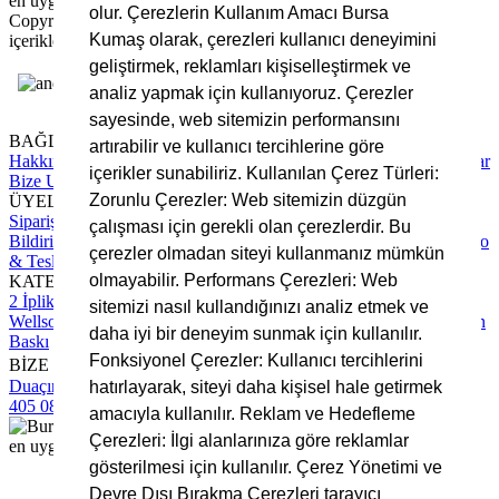
olur. Çerezlerin Kullanım Amacı Bursa
Copyright © 2025 Bursa Kumaş, Tüm Hakları Saklıdır. Site
Kumaş olarak, çerezleri kullanıcı deneyimini
içerikleri ve görsellerin izinsiz kullanımı yasaktır.
geliştirmek, reklamları kişiselleştirmek ve
analiz yapmak için kullanıyoruz. Çerezler
sayesinde, web sitemizin performansını
BAĞLANTILAR
artırabilir ve kullanıcı tercihlerine göre
Hakkımızda
Tüm Hizmetlerimiz
Blog Yazıları
Sıkça Sorulan Sorular
içerikler sunabiliriz. Kullanılan Çerez Türleri:
Bize Ulaşın
Zorunlu Çerezler: Web sitemizin düzgün
ÜYELİK
Sipariş Takip
Hesap Numaralarımız
Üyelik Sözleşmesi
Ödeme
çalışması için gerekli olan çerezlerdir. Bu
Bildirimi Yapın
Mesafeli Satış Sözleşmesi
Gizlilik Sözleşmesi
Kargo
çerezler olmadan siteyi kullanmanız mümkün
& Teslimat Süreci
olmayabilir. Performans Çerezleri: Web
KATEGORİLER
2 İplik Kumaş
3 İplik Kumaş
İnterlok Kumaş
Kadife Kumaş
sitemizi nasıl kullandığınızı analiz etmek ve
Wellsoft Kumaş
Scuba Kumaş
Polar Kumaş
Krep Kumaş
Rotasyon
daha iyi bir deneyim sunmak için kullanılır.
Baskı
Fonksiyonel Çerezler: Kullanıcı tercihlerini
BİZE ULAŞIN
Duaçınar Mah 2. Belde Sokak No:4/1 No: 1 Yıldırım/Bursa
0224
hatırlayarak, siteyi daha kişisel hale getirmek
405 08 16
info@bursakumas.com.tr
amacıyla kullanılır. Reklam ve Hedefleme
Çerezleri: İlgi alanlarınıza göre reklamlar
gösterilmesi için kullanılır. Çerez Yönetimi ve
Devre Dışı Bırakma Çerezleri tarayıcı