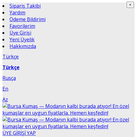
Sipariş Takibi
×
×
Yardım
Ödeme Bildirimi
Favorilerim
Üye Girişi
Yeni Üyelik
Hakkımızda
Türkçe
Türkçe
Rusça
En
Az
ÜYE GİRİŞİ YAP