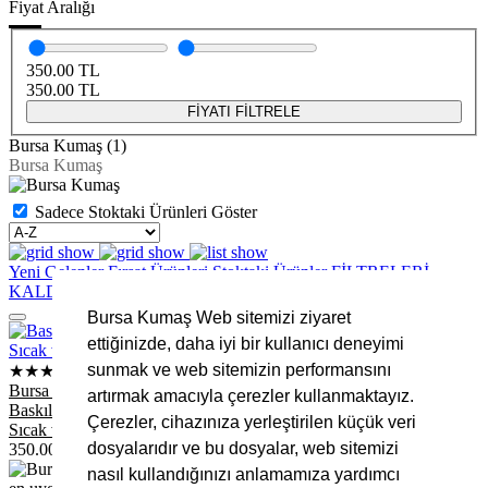
Fiyat Aralığı
350.00
TL
350.00
TL
FİYATI FİLTRELE
Bursa Kumaş (1)
Bursa Kumaş
Sadece Stoktaki Ürünleri Göster
Yeni Gelenler
Fırsat Ürünleri
Stoktaki Ürünler
FİLTRELERİ
KALDIR
Bursa Kumaş Web sitemizi ziyaret
ettiğinizde, daha iyi bir kullanıcı deneyimi
sunmak ve web sitemizin performansını
★★★★★
Bursa Kumaş
artırmak amacıyla çerezler kullanmaktayız.
Baskılı Kuzu Welsoft Kumaş – 170 cm En - 300 gr - Yumuşak
Çerezler, cihazınıza yerleştirilen küçük veri
Sıcak ve Kalın Dokulu
dosyalarıdır ve bu dosyalar, web sitemizi
350.00
TL
nasıl kullandığınızı anlamamıza yardımcı