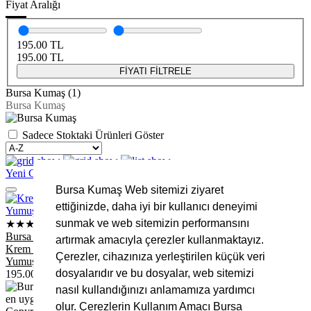
Fiyat Aralığı
195.00
TL
195.00
TL
FİYATI FİLTRELE
Bursa Kumaş (1)
Bursa Kumaş
Sadece Stoktaki Ürünleri Göster
Yeni Gelenler
Fırsat Ürünleri
FİLTRELERİ KALDIR
Bursa Kumaş Web sitemizi ziyaret
ettiğinizde, daha iyi bir kullanıcı deneyimi
sunmak ve web sitemizin performansını
★★★★★
Bursa Kumaş
artırmak amacıyla çerezler kullanmaktayız.
Krem Welsoft Kumaş Mükemmel Kalite – 180 cm En - 270 Gr
Çerezler, cihazınıza yerleştirilen küçük veri
Yumuşak ve Sıcak Dokulu
dosyalarıdır ve bu dosyalar, web sitemizi
195.00
TL
nasıl kullandığınızı anlamamıza yardımcı
olur. Çerezlerin Kullanım Amacı Bursa