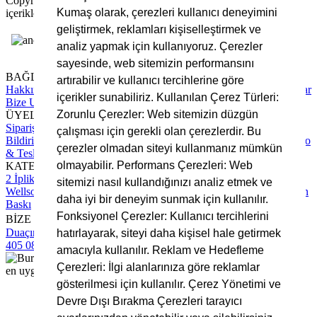
Copyright © 2025 Bursa Kumaş, Tüm Hakları Saklıdır. Site
Kumaş olarak, çerezleri kullanıcı deneyimini
içerikleri ve görsellerin izinsiz kullanımı yasaktır.
geliştirmek, reklamları kişiselleştirmek ve
analiz yapmak için kullanıyoruz. Çerezler
sayesinde, web sitemizin performansını
BAĞLANTILAR
artırabilir ve kullanıcı tercihlerine göre
Hakkımızda
Tüm Hizmetlerimiz
Blog Yazıları
Sıkça Sorulan Sorular
içerikler sunabiliriz. Kullanılan Çerez Türleri:
Bize Ulaşın
Zorunlu Çerezler: Web sitemizin düzgün
ÜYELİK
Sipariş Takip
Hesap Numaralarımız
Üyelik Sözleşmesi
Ödeme
çalışması için gerekli olan çerezlerdir. Bu
Bildirimi Yapın
Mesafeli Satış Sözleşmesi
Gizlilik Sözleşmesi
Kargo
çerezler olmadan siteyi kullanmanız mümkün
& Teslimat Süreci
olmayabilir. Performans Çerezleri: Web
KATEGORİLER
2 İplik Kumaş
3 İplik Kumaş
İnterlok Kumaş
Kadife Kumaş
sitemizi nasıl kullandığınızı analiz etmek ve
Wellsoft Kumaş
Scuba Kumaş
Polar Kumaş
Krep Kumaş
Rotasyon
daha iyi bir deneyim sunmak için kullanılır.
Baskı
Fonksiyonel Çerezler: Kullanıcı tercihlerini
BİZE ULAŞIN
Duaçınar Mah 2. Belde Sokak No:4/1 No: 1 Yıldırım/Bursa
0224
hatırlayarak, siteyi daha kişisel hale getirmek
405 08 16
info@bursakumas.com.tr
amacıyla kullanılır. Reklam ve Hedefleme
Çerezleri: İlgi alanlarınıza göre reklamlar
gösterilmesi için kullanılır. Çerez Yönetimi ve
Devre Dışı Bırakma Çerezleri tarayıcı