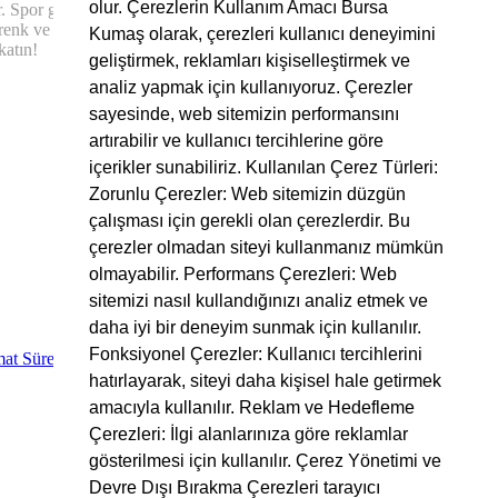
olur. Çerezlerin Kullanım Amacı Bursa
. Spor gömleklerden iş kıyafetlerine, çantalardan masa örtülerine
enk ve desen seçenekleriyle yüksek kaliteli Oxford kumaşları toptan
Kumaş olarak, çerezleri kullanıcı deneyimini
katın!
geliştirmek, reklamları kişiselleştirmek ve
analiz yapmak için kullanıyoruz. Çerezler
sayesinde, web sitemizin performansını
artırabilir ve kullanıcı tercihlerine göre
içerikler sunabiliriz. Kullanılan Çerez Türleri:
Zorunlu Çerezler: Web sitemizin düzgün
çalışması için gerekli olan çerezlerdir. Bu
çerezler olmadan siteyi kullanmanız mümkün
olmayabilir. Performans Çerezleri: Web
sitemizi nasıl kullandığınızı analiz etmek ve
daha iyi bir deneyim sunmak için kullanılır.
Fonksiyonel Çerezler: Kullanıcı tercihlerini
at Süreci
hatırlayarak, siteyi daha kişisel hale getirmek
amacıyla kullanılır. Reklam ve Hedefleme
Çerezleri: İlgi alanlarınıza göre reklamlar
gösterilmesi için kullanılır. Çerez Yönetimi ve
Devre Dışı Bırakma Çerezleri tarayıcı