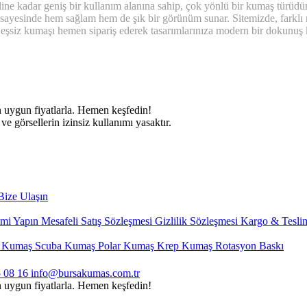
ine kadar geniş bir kullanım alanına sahip, çok yönlü bir kumaş türüdür
sayesinde hem sağlam hem de şık bir görünüm sunar. Sitemizde, farklı r
eşsiz kumaşı hemen sipariş ederek tasarımlarınıza modern bir dokunuş 
 görsellerin izinsiz kullanımı yasaktır.
ize Ulaşın
imi Yapın
Mesafeli Satış Sözleşmesi
Gizlilik Sözleşmesi
Kargo & Teslim
t Kumaş
Scuba Kumaş
Polar Kumaş
Krep Kumaş
Rotasyon Baskı
 08 16
info@bursakumas.com.tr