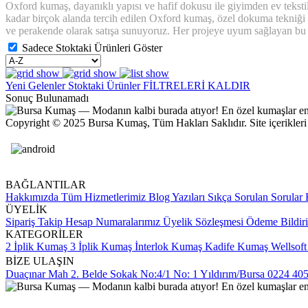
Oxford kumaş, dayanıklı yapısı ve hafif dokusu ile giyimden ev tekstil
kadar birçok alanda tercih edilen Oxford kumaş, özel dokuma tekniği 
ve perakende olarak satışa sunuyoruz. Her projeye uyum sağlayan bu 
Sadece Stoktaki Ürünleri Göster
Yeni Gelenler
Stoktaki Ürünler
FİLTRELERİ KALDIR
Sonuç Bulunamadı
Copyright © 2025 Bursa Kumaş, Tüm Hakları Saklıdır. Site içerikleri ve
BAĞLANTILAR
Hakkımızda
Tüm Hizmetlerimiz
Blog Yazıları
Sıkça Sorulan Sorular
B
ÜYELİK
Sipariş Takip
Hesap Numaralarımız
Üyelik Sözleşmesi
Ödeme Bildir
KATEGORİLER
2 İplik Kumaş
3 İplik Kumaş
İnterlok Kumaş
Kadife Kumaş
Wellsof
BİZE ULAŞIN
Duaçınar Mah 2. Belde Sokak No:4/1 No: 1 Yıldırım/Bursa
0224 405