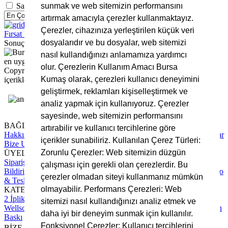
Sadece Stoktaki Ürünleri Göster
sunmak ve web sitemizin performansını
artırmak amacıyla çerezler kullanmaktayız.
Çerezler, cihazınıza yerleştirilen küçük veri
Fırsat Ürünleri
FİLTRELERİ KALDIR
dosyalarıdır ve bu dosyalar, web sitemizi
Sonuç Bulunamadı
nasıl kullandığınızı anlamamıza yardımcı
olur. Çerezlerin Kullanım Amacı Bursa
Copyright © 2025 Bursa Kumaş, Tüm Hakları Saklıdır. Site
Kumaş olarak, çerezleri kullanıcı deneyimini
içerikleri ve görsellerin izinsiz kullanımı yasaktır.
geliştirmek, reklamları kişiselleştirmek ve
analiz yapmak için kullanıyoruz. Çerezler
sayesinde, web sitemizin performansını
BAĞLANTILAR
artırabilir ve kullanıcı tercihlerine göre
Hakkımızda
Tüm Hizmetlerimiz
Blog Yazıları
Sıkça Sorulan Sorular
içerikler sunabiliriz. Kullanılan Çerez Türleri:
Bize Ulaşın
Zorunlu Çerezler: Web sitemizin düzgün
ÜYELİK
Sipariş Takip
Hesap Numaralarımız
Üyelik Sözleşmesi
Ödeme
çalışması için gerekli olan çerezlerdir. Bu
Bildirimi Yapın
Mesafeli Satış Sözleşmesi
Gizlilik Sözleşmesi
Kargo
çerezler olmadan siteyi kullanmanız mümkün
& Teslimat Süreci
olmayabilir. Performans Çerezleri: Web
KATEGORİLER
2 İplik Kumaş
3 İplik Kumaş
İnterlok Kumaş
Kadife Kumaş
sitemizi nasıl kullandığınızı analiz etmek ve
Wellsoft Kumaş
Scuba Kumaş
Polar Kumaş
Krep Kumaş
Rotasyon
daha iyi bir deneyim sunmak için kullanılır.
Baskı
Fonksiyonel Çerezler: Kullanıcı tercihlerini
BİZE ULAŞIN