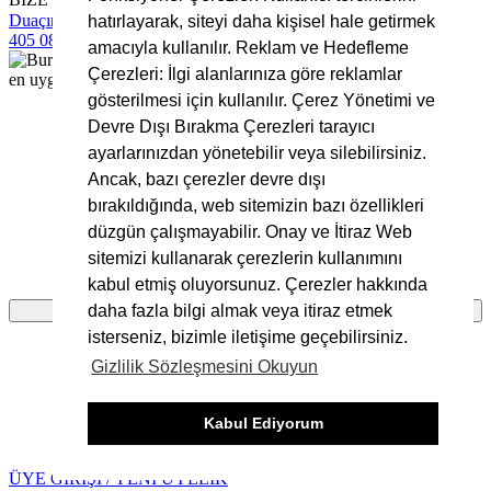
Duaçınar Mah 2. Belde Sokak No:4/1 No: 1 Yıldırım/Bursa
0224
hatırlayarak, siteyi daha kişisel hale getirmek
405 08 16
info@bursakumas.com.tr
amacıyla kullanılır. Reklam ve Hedefleme
Çerezleri: İlgi alanlarınıza göre reklamlar
gösterilmesi için kullanılır. Çerez Yönetimi ve
Devre Dışı Bırakma Çerezleri tarayıcı
ayarlarınızdan yönetebilir veya silebilirsiniz.
Sepete Eklenemedi!
Ancak, bazı çerezler devre dışı
bırakıldığında, web sitemizin bazı özellikleri
Bu ürünün seçenekleri bulunmaktadır.
düzgün çalışmayabilir. Onay ve İtiraz Web
sitemizi kullanarak çerezlerin kullanımını
Ürünün detay sayfasına giderek seçim yapmalısınız.
kabul etmiş oluyorsunuz. Çerezler hakkında
daha fazla bilgi almak veya itiraz etmek
Tamam
isterseniz, bizimle iletişime geçebilirsiniz.
Gizlilik Sözleşmesini Okuyun
Ürünü favorilere ekleyebilmeniz için üye girişi
Kabul Ediyorum
yapmanız gerekmektedir.
ÜYE GİRİŞİ / YENİ ÜYELİK