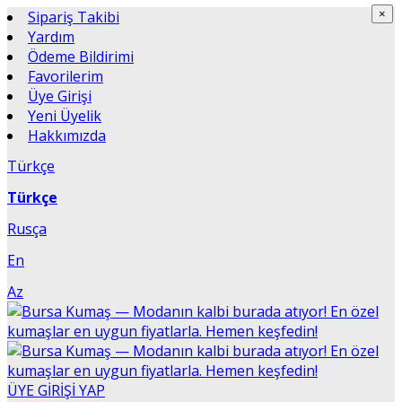
Sipariş Takibi
×
×
Yardım
Ödeme Bildirimi
Favorilerim
Üye Girişi
Yeni Üyelik
Hakkımızda
Türkçe
Türkçe
Rusça
En
Az
ÜYE GİRİŞİ YAP