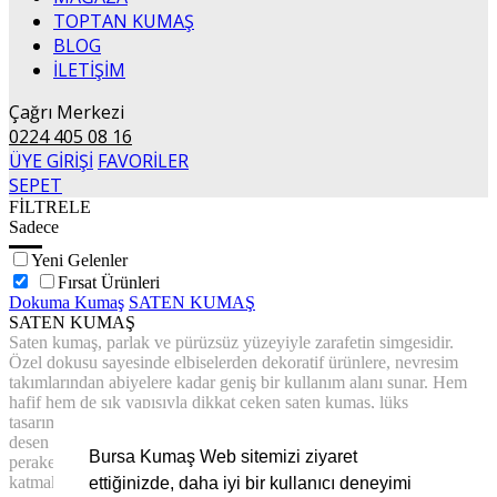
TOPTAN KUMAŞ
BLOG
İLETİŞİM
Çağrı Merkezi
0224 405 08 16
ÜYE GİRİŞİ
FAVORİLER
SEPET
FİLTRELE
Sadece
Yeni Gelenler
Fırsat Ürünleri
Dokuma Kumaş
SATEN KUMAŞ
SATEN KUMAŞ
Saten kumaş, parlak ve pürüzsüz yüzeyiyle zarafetin simgesidir.
Özel dokusu sayesinde elbiselerden dekoratif ürünlere, nevresim
takımlarından abiyelere kadar geniş bir kullanım alanı sunar. Hem
hafif hem de şık yapısıyla dikkat çeken saten kumaş, lüks
tasarımlarınız için mükemmel bir tercihtir. Sitemizde, farklı renk ve
desen seçenekleriyle yüksek kaliteli saten kumaşları toptan ve
Bursa Kumaş Web sitemizi ziyaret
perakende olarak bulabilirsiniz. Projelerinize sofistike bir dokunuş
katmak için hemen sipariş verin ve farkı hissedin!
ettiğinizde, daha iyi bir kullanıcı deneyimi