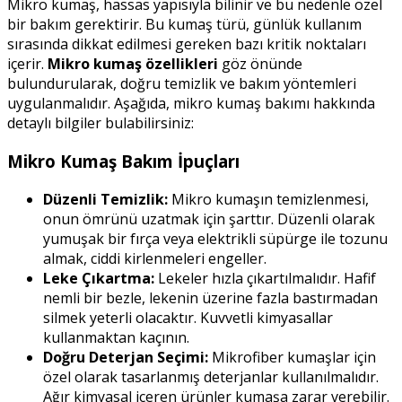
Mikro kumaş, hassas yapısıyla bilinir ve bu nedenle özel
bir bakım gerektirir. Bu kumaş türü, günlük kullanım
sırasında dikkat edilmesi gereken bazı kritik noktaları
içerir.
Mikro kumaş özellikleri
göz önünde
bulundurularak, doğru temizlik ve bakım yöntemleri
uygulanmalıdır. Aşağıda, mikro kumaş bakımı hakkında
detaylı bilgiler bulabilirsiniz:
Mikro Kumaş Bakım İpuçları
Düzenli Temizlik:
Mikro kumaşın temizlenmesi,
onun ömrünü uzatmak için şarttır. Düzenli olarak
yumuşak bir fırça veya elektrikli süpürge ile tozunu
almak, ciddi kirlenmeleri engeller.
Leke Çıkartma:
Lekeler hızla çıkartılmalıdır. Hafif
nemli bir bezle, lekenin üzerine fazla bastırmadan
silmek yeterli olacaktır. Kuvvetli kimyasallar
kullanmaktan kaçının.
Doğru Deterjan Seçimi:
Mikrofiber kumaşlar için
özel olarak tasarlanmış deterjanlar kullanılmalıdır.
Ağır kimyasal içeren ürünler kumaşa zarar verebilir.