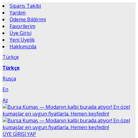
Sipariş Takibi
Yardım
Ödeme Bildirimi
Favorilerim
Üye Girişi
Yeni Üyelik
Hakkımızda
Türkçe
Türkçe
Rusça
En
Az
ÜYE GİRİŞİ YAP