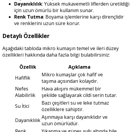
Dayanıklılık
: Yüksek mukavemetli liflerden üretildiği
için uzun ömürlü bir kullanım sunar.
Renk Tutma
: Boyama işlemlerine karşı dirençlidir
ve renklerini uzun süre korur.
Detaylı Özellikler
Aşağıdaki tabloda mikro kumaşın temel ve ileri düzey
özellikleri hakkında daha fazla bilgi bulabilirsiniz:
Özellik
Açıklama
Mikro kumaşlar çok hafif ve
Hafiflik
taşıma açısından kolaydır.
Nefes
Hava akışını mükemmel bir
Alabilirlik
şekilde sağlayarak cildi serin tutar.
Bazı çeşitleri su ve leke tutmaz
Su İtici
özelliklere sahiptir.
Aşınmaya karşı dayanıklıdır ve
Dayanıklılık
uzun ömürlüdür.
Renk
Yıkanma ve güneş ışığı altında bile