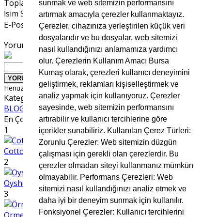
Toplam Yorum Sayısı
0
sunmak ve web sitemizin performansını
İsim Soyisim
*
artırmak amacıyla çerezler kullanmaktayız.
E-Posta Adresiniz
*
Çerezler, cihazınıza yerleştirilen küçük veri
dosyalarıdır ve bu dosyalar, web sitemizi
Yorumunuz
*
nasıl kullandığınızı anlamamıza yardımcı
olur. Çerezlerin Kullanım Amacı Bursa
Kumaş olarak, çerezleri kullanıcı deneyimini
YORUMU GÖNDER
geliştirmek, reklamları kişiselleştirmek ve
Henüz yorum eklenmemiş
analiz yapmak için kullanıyoruz. Çerezler
Kategoriler
BLOG
sayesinde, web sitemizin performansını
En Çok Okunan Yazılar
artırabilir ve kullanıcı tercihlerine göre
1
içerikler sunabiliriz. Kullanılan Çerez Türleri:
Zorunlu Çerezler: Web sitemizin düzgün
Cotton Kumaş Nedir
çalışması için gerekli olan çerezlerdir. Bu
2
çerezler olmadan siteyi kullanmanız mümkün
olmayabilir. Performans Çerezleri: Web
Oysho Kumaş Nedir
sitemizi nasıl kullandığınızı analiz etmek ve
3
daha iyi bir deneyim sunmak için kullanılır.
Fonksiyonel Çerezler: Kullanıcı tercihlerini
Örme Dabıl Kumaş