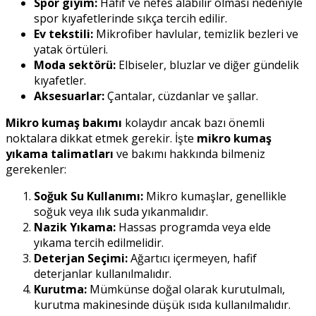
Spor giyim:
Hafif ve nefes alabilir olması nedeniyle
spor kıyafetlerinde sıkça tercih edilir.
Ev tekstili:
Mikrofiber havlular, temizlik bezleri ve
yatak örtüleri.
Moda sektörü:
Elbiseler, bluzlar ve diğer gündelik
kıyafetler.
Aksesuarlar:
Çantalar, cüzdanlar ve şallar.
Mikro kumaş bakımı
kolaydır ancak bazı önemli
noktalara dikkat etmek gerekir. İşte
mikro kumaş
yıkama talimatları
ve bakımı hakkında bilmeniz
gerekenler:
Soğuk Su Kullanımı:
Mikro kumaşlar, genellikle
soğuk veya ılık suda yıkanmalıdır.
Nazik Yıkama:
Hassas programda veya elde
yıkama tercih edilmelidir.
Deterjan Seçimi:
Ağartıcı içermeyen, hafif
deterjanlar kullanılmalıdır.
Kurutma:
Mümkünse doğal olarak kurutulmalı,
kurutma makinesinde düşük ısıda kullanılmalıdır.