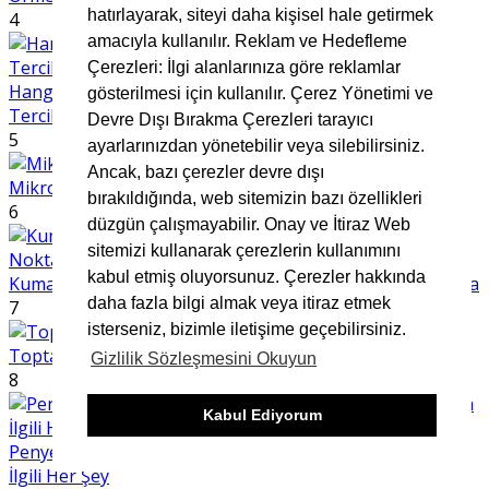
hatırlayarak, siteyi daha kişisel hale getirmek
4
amacıyla kullanılır. Reklam ve Hedefleme
Çerezleri: İlgi alanlarınıza göre reklamlar
Hangi Kumaş Hangi Sezon? Mevsimlere Göre Kumaş
gösterilmesi için kullanılır. Çerez Yönetimi ve
Tercihleri
Devre Dışı Bırakma Çerezleri tarayıcı
5
ayarlarınızdan yönetebilir veya silebilirsiniz.
Ancak, bazı çerezler devre dışı
Mikro Kumaş Nedir
bırakıldığında, web sitemizin bazı özellikleri
6
düzgün çalışmayabilir. Onay ve İtiraz Web
sitemizi kullanarak çerezlerin kullanımını
kabul etmiş oluyorsunuz. Çerezler hakkında
Kumaş Seçerken Dikkat Edilmesi Gereken 7 Önemli Nokta
daha fazla bilgi almak veya itiraz etmek
7
isterseniz, bizimle iletişime geçebilirsiniz.
Toptan Müslin Kumaş
Gizlilik Sözleşmesini Okuyun
8
Kabul Ediyorum
Penye Kumaş Nedir? Kullanım Alanları ve Avantajlarıyla
İlgili Her Şey