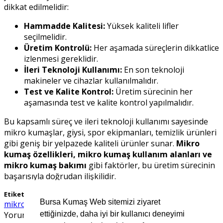
dikkat edilmelidir:
Hammadde Kalitesi:
Yüksek kaliteli lifler
seçilmelidir.
Üretim Kontrolü:
Her aşamada süreçlerin dikkatlice
izlenmesi gereklidir.
İleri Teknoloji Kullanımı:
En son teknoloji
makineler ve cihazlar kullanılmalıdır.
Test ve Kalite Kontrol:
Üretim sürecinin her
aşamasında test ve kalite kontrol yapılmalıdır.
Bu kapsamlı süreç ve ileri teknoloji kullanımı sayesinde
mikro kumaşlar, giysi, spor ekipmanları, temizlik ürünleri
gibi geniş bir yelpazede kaliteli ürünler sunar.
Mikro
kumaş özellikleri, mikro kumaş kullanım alanları ve
mikro kumaş bakımı
gibi faktörler, bu üretim sürecinin
başarısıyla doğrudan ilişkilidir.
Etiketler
Bursa Kumaş Web sitemizi ziyaret
mikro kumaş özellikleri
Mikro Kumaş
mikro kumaş nedir
Yorum bırakın
ettiğinizde, daha iyi bir kullanıcı deneyimi