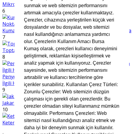
Mikro Kumaş Nedir
sunmak ve web sitemizin performansını
6
artırmak amacıyla çerezler kullanmaktayız.
Çerezler, cihazınıza yerleştirilen küçük veri
dosyalarıdır ve bu dosyalar, web sitemizi
Kumaş Seçerken Dikkat Edilmesi Gereken 7 Önemli Nokta
nasıl kullandığınızı anlamamıza yardımcı
7
olur. Çerezlerin Kullanım Amacı Bursa
Kumaş olarak, çerezleri kullanıcı deneyimini
Toptan Müslin Kumaş
geliştirmek, reklamları kişiselleştirmek ve
8
analiz yapmak için kullanıyoruz. Çerezler
sayesinde, web sitemizin performansını
Penye Kumaş Nedir? Kullanım Alanları ve Avantajlarıyla
artırabilir ve kullanıcı tercihlerine göre
İlgili Her Şey
içerikler sunabiliriz. Kullanılan Çerez Türleri:
9
Zorunlu Çerezler: Web sitemizin düzgün
çalışması için gerekli olan çerezlerdir. Bu
Jakar kumaş nedir
çerezler olmadan siteyi kullanmanız mümkün
10
olmayabilir. Performans Çerezleri: Web
sitemizi nasıl kullandığınızı analiz etmek ve
Keten Kumaş Nedir?
daha iyi bir deneyim sunmak için kullanılır.