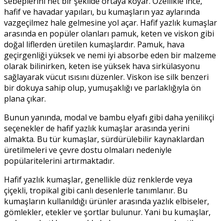
sebeplerini net bir şekilde ortaya koyar. Özellikle ince,
hafif ve havadar yapıları, bu kumaşların yaz aylarında
vazgeçilmez hale gelmesine yol açar. Hafif yazlık kumaşlar
arasında en popüler olanları pamuk, keten ve viskon gibi
doğal liflerden üretilen kumaşlardır. Pamuk, hava
geçirgenliği yüksek ve nemi iyi absorbe eden bir malzeme
olarak bilinirken, keten ise yüksek hava sirkülasyonu
sağlayarak vücut ısısını düzenler. Viskon ise silk benzeri
bir dokuya sahip olup, yumuşaklığı ve parlaklığıyla ön
plana çıkar.
Bunun yanında, modal ve bambu elyafı gibi daha yenilikçi
seçenekler de hafif yazlık kumaşlar arasında yerini
almakta. Bu tür kumaşlar, sürdürülebilir kaynaklardan
üretilmeleri ve çevre dostu olmaları nedeniyle
popülaritelerini artırmaktadır.
Hafif yazlık kumaşlar, genellikle düz renklerde veya
çiçekli, tropikal gibi canlı desenlerle tanımlanır. Bu
kumaşların kullanıldığı ürünler arasında yazlık elbiseler,
gömlekler, etekler ve şortlar bulunur. Yani bu kumaşlar,