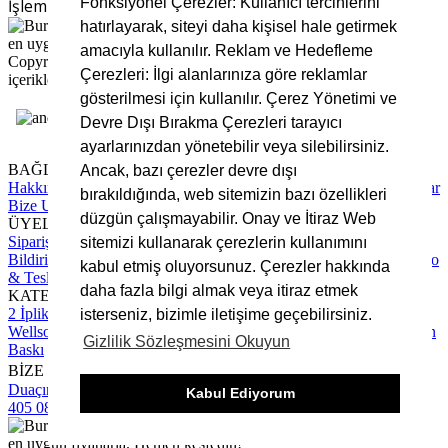
Fonksiyonel Çerezler: Kullanıcı tercihlerini
İşleminiz Sürüyor, Lütfen Bekleyiniz
hatırlayarak, siteyi daha kişisel hale getirmek
amacıyla kullanılır. Reklam ve Hedefleme
Copyright © 2025 Bursa Kumaş, Tüm Hakları Saklıdır. Site
Çerezleri: İlgi alanlarınıza göre reklamlar
içerikleri ve görsellerin izinsiz kullanımı yasaktır.
gösterilmesi için kullanılır. Çerez Yönetimi ve
Devre Dışı Bırakma Çerezleri tarayıcı
ayarlarınızdan yönetebilir veya silebilirsiniz.
BAĞLANTILAR
Ancak, bazı çerezler devre dışı
Hakkımızda
Tüm Hizmetlerimiz
Blog Yazıları
Sıkça Sorulan Sorular
bırakıldığında, web sitemizin bazı özellikleri
Bize Ulaşın
düzgün çalışmayabilir. Onay ve İtiraz Web
ÜYELİK
Sipariş Takip
Hesap Numaralarımız
Üyelik Sözleşmesi
Ödeme
sitemizi kullanarak çerezlerin kullanımını
Bildirimi Yapın
Mesafeli Satış Sözleşmesi
Gizlilik Sözleşmesi
Kargo
kabul etmiş oluyorsunuz. Çerezler hakkında
& Teslimat Süreci
daha fazla bilgi almak veya itiraz etmek
KATEGORİLER
2 İplik Kumaş
3 İplik Kumaş
İnterlok Kumaş
Kadife Kumaş
isterseniz, bizimle iletişime geçebilirsiniz.
Wellsoft Kumaş
Scuba Kumaş
Polar Kumaş
Krep Kumaş
Rotasyon
Gizlilik Sözleşmesini Okuyun
Baskı
BİZE ULAŞIN
Duaçınar Mah 2. Belde Sokak No:4/1 No: 1 Yıldırım/Bursa
0224
Kabul Ediyorum
405 08 16
info@bursakumas.com.tr