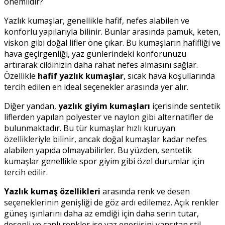
önemlidir?
Yazlık kumaşlar, genellikle hafif, nefes alabilen ve
konforlu yapılarıyla bilinir. Bunlar arasında pamuk, keten,
viskon gibi doğal lifler öne çıkar. Bu kumaşların hafifliği ve
hava geçirgenliği, yaz günlerindeki konforunuzu
artırarak cildinizin daha rahat nefes almasını sağlar.
Özellikle
hafif yazlık kumaşlar
, sıcak hava koşullarında
tercih edilen en ideal seçenekler arasında yer alır.
Diğer yandan,
yazlık giyim kumaşları
içerisinde sentetik
liflerden yapılan polyester ve naylon gibi alternatifler de
bulunmaktadır. Bu tür kumaşlar hızlı kuruyan
özellikleriyle bilinir, ancak doğal kumaşlar kadar nefes
alabilen yapıda olmayabilirler. Bu yüzden, sentetik
kumaşlar genellikle spor giyim gibi özel durumlar için
tercih edilir.
Yazlık kumaş özellikleri
arasında renk ve desen
seçeneklerinin genişliği de göz ardı edilemez. Açık renkler
güneş ışınlarını daha az emdiği için daha serin tutar,
desenli ve canlı renkler ise yaz enerjisini yansıtan stil