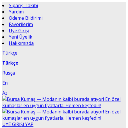
Sipariş Takibi
Yardım
Ödeme Bildirimi
Favorilerim
Üye Girişi
Yeni Üyelik
Hakkımızda
Türkçe
Türkçe
Rusça
En
Az
ÜYE GİRİŞİ YAP