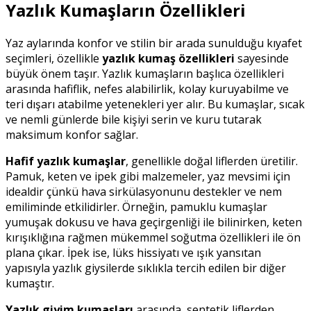
Yazlık Kumaşların Özellikleri
Yaz aylarında konfor ve stilin bir arada sunulduğu kıyafet
seçimleri, özellikle
yazlık kumaş özellikleri
sayesinde
büyük önem taşır. Yazlık kumaşların başlıca özellikleri
arasında hafiflik, nefes alabilirlik, kolay kuruyabilme ve
teri dışarı atabilme yetenekleri yer alır. Bu kumaşlar, sıcak
ve nemli günlerde bile kişiyi serin ve kuru tutarak
maksimum konfor sağlar.
Hafif yazlık kumaşlar
, genellikle doğal liflerden üretilir.
Pamuk, keten ve ipek gibi malzemeler, yaz mevsimi için
idealdir çünkü hava sirkülasyonunu destekler ve nem
emiliminde etkilidirler. Örneğin, pamuklu kumaşlar
yumuşak dokusu ve hava geçirgenliği ile bilinirken, keten
kırışıklığına rağmen mükemmel soğutma özellikleri ile ön
plana çıkar. İpek ise, lüks hissiyatı ve ışık yansıtan
yapısıyla yazlık giysilerde sıklıkla tercih edilen bir diğer
kumaştır.
Yazlık giyim kumaşları
arasında, sentetik liflerden