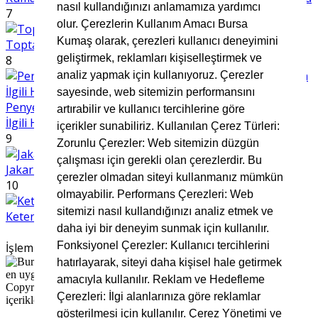
nasıl kullandığınızı anlamamıza yardımcı
7
olur. Çerezlerin Kullanım Amacı Bursa
Kumaş olarak, çerezleri kullanıcı deneyimini
Toptan Müslin Kumaş
geliştirmek, reklamları kişiselleştirmek ve
8
analiz yapmak için kullanıyoruz. Çerezler
sayesinde, web sitemizin performansını
Penye Kumaş Nedir? Kullanım Alanları ve Avantajlarıyla
artırabilir ve kullanıcı tercihlerine göre
İlgili Her Şey
içerikler sunabiliriz. Kullanılan Çerez Türleri:
9
Zorunlu Çerezler: Web sitemizin düzgün
çalışması için gerekli olan çerezlerdir. Bu
Jakar kumaş nedir
çerezler olmadan siteyi kullanmanız mümkün
10
olmayabilir. Performans Çerezleri: Web
sitemizi nasıl kullandığınızı analiz etmek ve
Keten Kumaş Nedir?
daha iyi bir deneyim sunmak için kullanılır.
Fonksiyonel Çerezler: Kullanıcı tercihlerini
İşleminiz Sürüyor, Lütfen Bekleyiniz
hatırlayarak, siteyi daha kişisel hale getirmek
amacıyla kullanılır. Reklam ve Hedefleme
Copyright © 2025 Bursa Kumaş, Tüm Hakları Saklıdır. Site
Çerezleri: İlgi alanlarınıza göre reklamlar
içerikleri ve görsellerin izinsiz kullanımı yasaktır.
gösterilmesi için kullanılır. Çerez Yönetimi ve