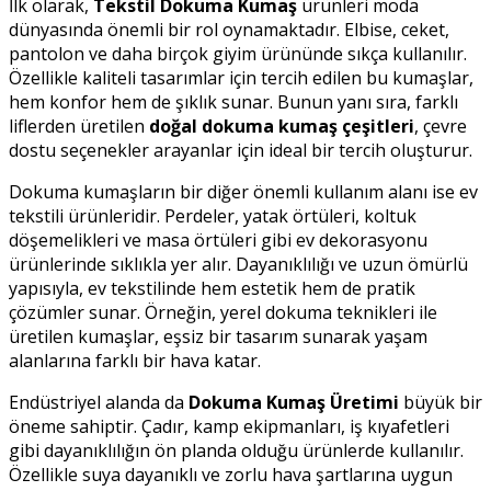
İlk olarak,
Tekstil Dokuma Kumaş
ürünleri moda
dünyasında önemli bir rol oynamaktadır. Elbise, ceket,
pantolon ve daha birçok giyim ürününde sıkça kullanılır.
Özellikle kaliteli tasarımlar için tercih edilen bu kumaşlar,
hem konfor hem de şıklık sunar. Bunun yanı sıra, farklı
liflerden üretilen
doğal dokuma kumaş çeşitleri
, çevre
dostu seçenekler arayanlar için ideal bir tercih oluşturur.
Dokuma kumaşların bir diğer önemli kullanım alanı ise ev
tekstili ürünleridir. Perdeler, yatak örtüleri, koltuk
döşemelikleri ve masa örtüleri gibi ev dekorasyonu
ürünlerinde sıklıkla yer alır. Dayanıklılığı ve uzun ömürlü
yapısıyla, ev tekstilinde hem estetik hem de pratik
çözümler sunar. Örneğin, yerel dokuma teknikleri ile
üretilen kumaşlar, eşsiz bir tasarım sunarak yaşam
alanlarına farklı bir hava katar.
Endüstriyel alanda da
Dokuma Kumaş Üretimi
büyük bir
öneme sahiptir. Çadır, kamp ekipmanları, iş kıyafetleri
gibi dayanıklılığın ön planda olduğu ürünlerde kullanılır.
Özellikle suya dayanıklı ve zorlu hava şartlarına uygun