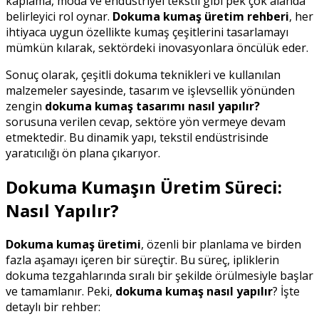
kaplama, moda ve endüstriyel tekstil gibi pek çok alanda
belirleyici rol oynar.
Dokuma kumaş üretim rehberi
, her
ihtiyaca uygun özellikte kumaş çeşitlerini tasarlamayı
mümkün kılarak, sektördeki inovasyonlara öncülük eder.
Sonuç olarak, çeşitli dokuma teknikleri ve kullanılan
malzemeler sayesinde, tasarım ve işlevsellik yönünden
zengin
dokuma kumaş tasarımı nasıl yapılır?
sorusuna verilen cevap, sektöre yön vermeye devam
etmektedir. Bu dinamik yapı, tekstil endüstrisinde
yaratıcılığı ön plana çıkarıyor.
Dokuma Kumaşın Üretim Süreci:
Nasıl Yapılır?
Dokuma kumaş üretimi
, özenli bir planlama ve birden
fazla aşamayı içeren bir süreçtir. Bu süreç, ipliklerin
dokuma tezgahlarında sıralı bir şekilde örülmesiyle başlar
ve tamamlanır. Peki,
dokuma kumaş nasıl yapılır
? İşte
detaylı bir rehber: