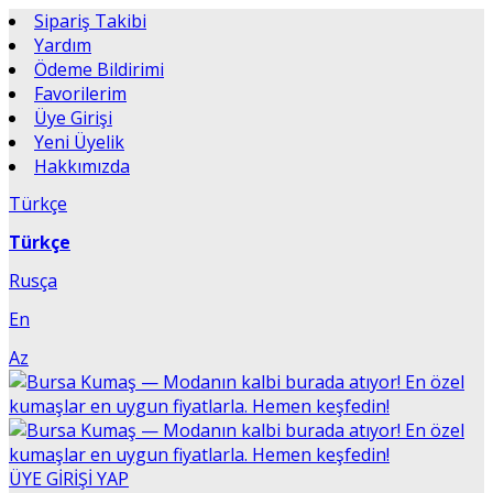
Sipariş Takibi
Yardım
Ödeme Bildirimi
Favorilerim
Üye Girişi
Yeni Üyelik
Hakkımızda
Türkçe
Türkçe
Rusça
En
Az
ÜYE GİRİŞİ YAP