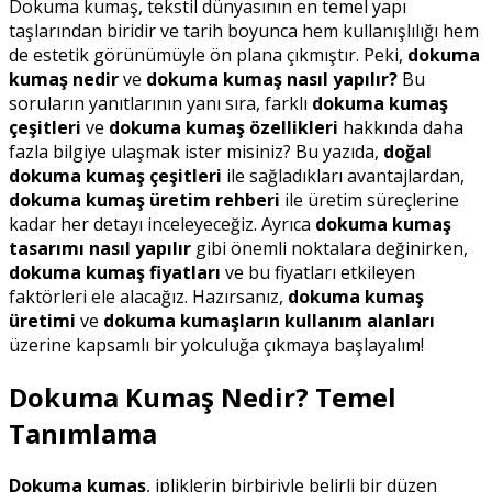
Dokuma kumaş, tekstil dünyasının en temel yapı
taşlarından biridir ve tarih boyunca hem kullanışlılığı hem
de estetik görünümüyle ön plana çıkmıştır. Peki,
dokuma
kumaş nedir
ve
dokuma kumaş nasıl yapılır?
Bu
soruların yanıtlarının yanı sıra, farklı
dokuma kumaş
çeşitleri
ve
dokuma kumaş özellikleri
hakkında daha
fazla bilgiye ulaşmak ister misiniz? Bu yazıda,
doğal
dokuma kumaş çeşitleri
ile sağladıkları avantajlardan,
dokuma kumaş üretim rehberi
ile üretim süreçlerine
kadar her detayı inceleyeceğiz. Ayrıca
dokuma kumaş
tasarımı nasıl yapılır
gibi önemli noktalara değinirken,
dokuma kumaş fiyatları
ve bu fiyatları etkileyen
faktörleri ele alacağız. Hazırsanız,
dokuma kumaş
üretimi
ve
dokuma kumaşların kullanım alanları
üzerine kapsamlı bir yolculuğa çıkmaya başlayalım!
Dokuma Kumaş Nedir? Temel
Tanımlama
Dokuma kumaş
, ipliklerin birbiriyle belirli bir düzen