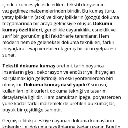
içinde örülmesiyle elde edilen, tekstil dünyasının
vazgeçilmez malzemelerinden biridir. Bu kumaş türü,
yatay ipliklerin (atkı) ve dikey ipliklerin (çözgü) dokuma
tezgâhlarında bir araya gelmesiyle oluşur.
Dokuma
kumaş özellikleri
, genellikle dayanıklılık, esneklik ve
zarif bir görünüm gibi faktörlerle tanımlanır. Hem
modern hem de geleneksel dokuma teknikleri, farklı
ihtiyaçlara cevap verebilecek geniş bir ürün yelpazesi
sunar.
Tekstil dokuma kumaş
üretimi, tarih boyunca
insanların giysi, dekorasyon ve endüstriyel ihtiyaçları
karşılamak için geliştirdiği en eski yöntemlerden biri
olmuştur.
Dokuma kumaş nasıl yapılır?
sorusu,
kullanılan iplik türleri, dokuma tekniği ve tasarım
detaylarıyla ilgilidir. Ham pamuktan ipeğe, polyesterden
yüne kadar farklı malzemelerle üretilen bu kumaşlar,
büyük bir çeşitliliğe sahiptir.
Geçmişi oldukça eskiye dayanan dokuma kumaşların
kökenleri, el dokuma tezgâhlarına kadar uzanır. Bugün