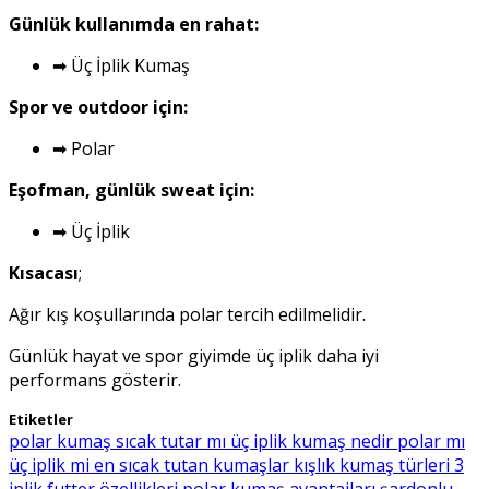
Günlük kullanımda en rahat:
➡ Üç İplik Kumaş
Spor ve outdoor için:
➡ Polar
Eşofman, günlük sweat için:
➡ Üç İplik
Kısacası
;
Ağır kış koşullarında polar tercih edilmelidir.
Günlük hayat ve spor giyimde üç iplik daha iyi
performans gösterir.
Etiketler
polar kumaş sıcak tutar mı
üç iplik kumaş nedir
polar mı
üç iplik mi
en sıcak tutan kumaşlar
kışlık kumaş türleri
3