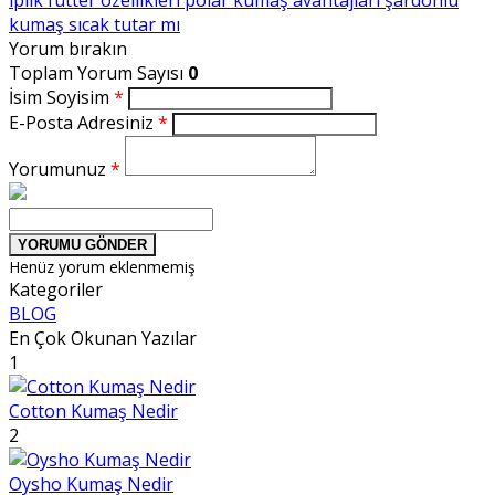
iplik futter özellikleri
polar kumaş avantajları
şardonlu
kumaş sıcak tutar mı
Yorum bırakın
Toplam Yorum Sayısı
0
İsim Soyisim
*
E-Posta Adresiniz
*
Yorumunuz
*
YORUMU GÖNDER
Henüz yorum eklenmemiş
Kategoriler
BLOG
En Çok Okunan Yazılar
1
Cotton Kumaş Nedir
2
Oysho Kumaş Nedir