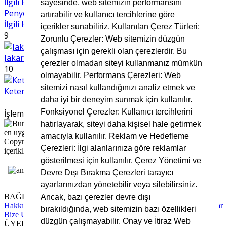
sayesinde, web sitemizin performansını
Penye Kumaş Nedir? Kullanım Alanları ve Avantajlarıyla
artırabilir ve kullanıcı tercihlerine göre
İlgili Her Şey
içerikler sunabiliriz. Kullanılan Çerez Türleri:
9
Zorunlu Çerezler: Web sitemizin düzgün
çalışması için gerekli olan çerezlerdir. Bu
Jakar kumaş nedir
çerezler olmadan siteyi kullanmanız mümkün
10
olmayabilir. Performans Çerezleri: Web
sitemizi nasıl kullandığınızı analiz etmek ve
Keten Kumaş Nedir?
daha iyi bir deneyim sunmak için kullanılır.
Fonksiyonel Çerezler: Kullanıcı tercihlerini
İşleminiz Sürüyor, Lütfen Bekleyiniz
hatırlayarak, siteyi daha kişisel hale getirmek
amacıyla kullanılır. Reklam ve Hedefleme
Copyright © 2025 Bursa Kumaş, Tüm Hakları Saklıdır. Site
Çerezleri: İlgi alanlarınıza göre reklamlar
içerikleri ve görsellerin izinsiz kullanımı yasaktır.
gösterilmesi için kullanılır. Çerez Yönetimi ve
Devre Dışı Bırakma Çerezleri tarayıcı
ayarlarınızdan yönetebilir veya silebilirsiniz.
BAĞLANTILAR
Ancak, bazı çerezler devre dışı
Hakkımızda
Tüm Hizmetlerimiz
Blog Yazıları
Sıkça Sorulan Sorular
bırakıldığında, web sitemizin bazı özellikleri
Bize Ulaşın
düzgün çalışmayabilir. Onay ve İtiraz Web
ÜYELİK