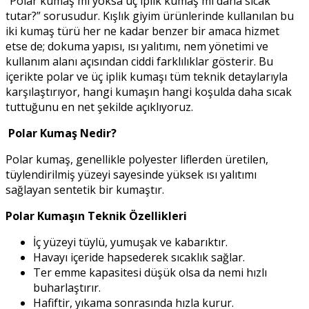
“Polar kumaş mı yoksa üç iplik kumaş mı daha sıcak
tutar?” sorusudur. Kışlık giyim ürünlerinde kullanılan bu
iki kumaş türü her ne kadar benzer bir amaca hizmet
etse de; dokuma yapısı, ısı yalıtımı, nem yönetimi ve
kullanım alanı açısından ciddi farklılıklar gösterir. Bu
içerikte polar ve üç iplik kumaşı tüm teknik detaylarıyla
karşılaştırıyor, hangi kumaşın hangi koşulda daha sıcak
tuttuğunu en net şekilde açıklıyoruz.
Polar Kumaş Nedir?
Polar kumaş, genellikle polyester liflerden üretilen,
tüylendirilmiş yüzeyi sayesinde yüksek ısı yalıtımı
sağlayan sentetik bir kumaştır.
Polar Kumaşın Teknik Özellikleri
İç yüzeyi tüylü, yumuşak ve kabarıktır.
Havayı içeride hapsederek sıcaklık sağlar.
Ter emme kapasitesi düşük olsa da nemi hızlı
buharlaştırır.
Hafiftir, yıkama sonrasında hızla kurur.