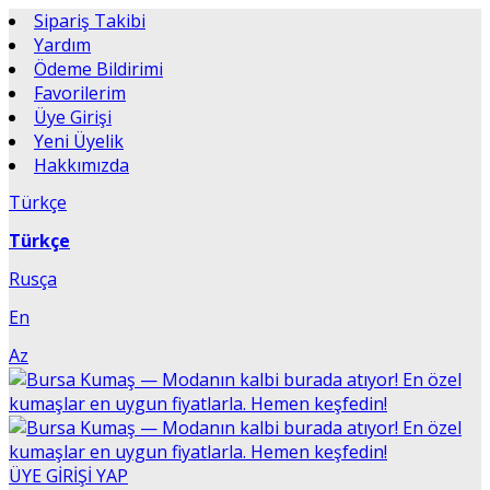
Sipariş Takibi
Yardım
Ödeme Bildirimi
Favorilerim
Üye Girişi
Yeni Üyelik
Hakkımızda
Türkçe
Türkçe
Rusça
En
Az
ÜYE GİRİŞİ YAP