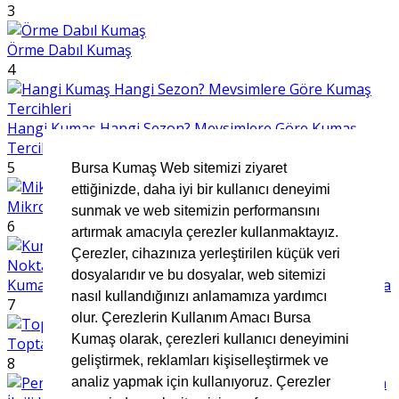
3
Örme Dabıl Kumaş
4
Hangi Kumaş Hangi Sezon? Mevsimlere Göre Kumaş
Tercihleri
5
Bursa Kumaş Web sitemizi ziyaret
ettiğinizde, daha iyi bir kullanıcı deneyimi
Mikro Kumaş Nedir
sunmak ve web sitemizin performansını
6
artırmak amacıyla çerezler kullanmaktayız.
Çerezler, cihazınıza yerleştirilen küçük veri
dosyalarıdır ve bu dosyalar, web sitemizi
Kumaş Seçerken Dikkat Edilmesi Gereken 7 Önemli Nokta
nasıl kullandığınızı anlamamıza yardımcı
7
olur. Çerezlerin Kullanım Amacı Bursa
Kumaş olarak, çerezleri kullanıcı deneyimini
Toptan Müslin Kumaş
geliştirmek, reklamları kişiselleştirmek ve
8
analiz yapmak için kullanıyoruz. Çerezler