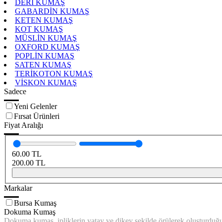
DERİ KUMAŞ
GABARDİN KUMAŞ
KETEN KUMAŞ
KOT KUMAŞ
MÜSLİN KUMAŞ
OXFORD KUMAŞ
POPLİN KUMAŞ
SATEN KUMAŞ
TERİKOTON KUMAŞ
VİSKON KUMAŞ
Sadece
Yeni Gelenler
Fırsat Ürünleri
Fiyat Aralığı
60.00
TL
200.00
TL
Markalar
Bursa Kumaş
Dokuma Kumaş
Dokuma kumaş, ipliklerin yatay ve dikey şekilde örülerek oluşturduğu