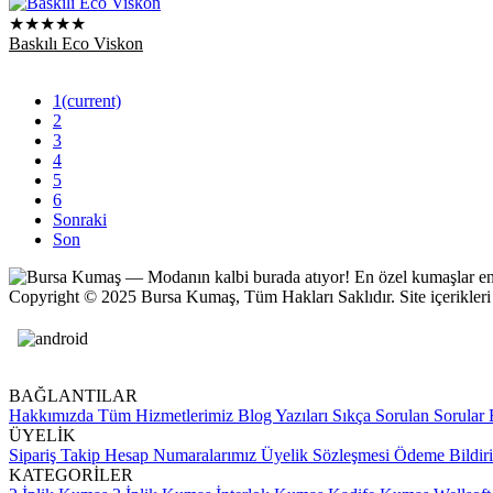
★★★★★
Baskılı Eco Viskon
1
(current)
2
3
4
5
6
Sonraki
Son
Copyright © 2025 Bursa Kumaş, Tüm Hakları Saklıdır. Site içerikleri ve
BAĞLANTILAR
Hakkımızda
Tüm Hizmetlerimiz
Blog Yazıları
Sıkça Sorulan Sorular
B
ÜYELİK
Sipariş Takip
Hesap Numaralarımız
Üyelik Sözleşmesi
Ödeme Bildir
KATEGORİLER