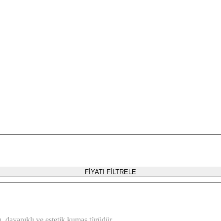
FİYATI FİLTRELE
, dayanıklı ve estetik kumaş türüdür.