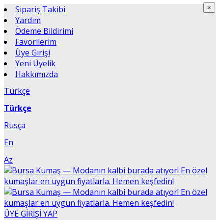
×
Sipariş Takibi
×
Yardım
Ödeme Bildirimi
Favorilerim
Üye Girişi
Yeni Üyelik
Hakkımızda
Türkçe
Türkçe
Rusça
En
Az
ÜYE GİRİŞİ YAP