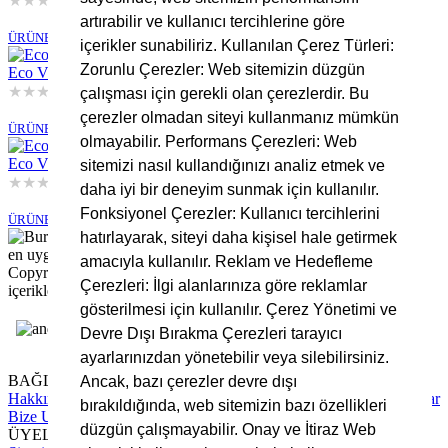
★
★
★
★
★
Stokta Yok
artırabilir ve kullanıcı tercihlerine göre
ÜRÜNE GİT
içerikler sunabiliriz. Kullanılan Çerez Türleri:
Zorunlu Çerezler: Web sitemizin düzgün
Eco Viskon Kumaş
★
★
★
★
★
çalışması için gerekli olan çerezlerdir. Bu
Stokta Yok
çerezler olmadan siteyi kullanmanız mümkün
ÜRÜNE GİT
olmayabilir. Performans Çerezleri: Web
Eco Viskon Kumaş
sitemizi nasıl kullandığınızı analiz etmek ve
★
★
★
★
★
daha iyi bir deneyim sunmak için kullanılır.
Stokta Yok
Fonksiyonel Çerezler: Kullanıcı tercihlerini
ÜRÜNE GİT
hatırlayarak, siteyi daha kişisel hale getirmek
amacıyla kullanılır. Reklam ve Hedefleme
Copyright © 2025 Bursa Kumaş, Tüm Hakları Saklıdır. Site
Çerezleri: İlgi alanlarınıza göre reklamlar
içerikleri ve görsellerin izinsiz kullanımı yasaktır.
gösterilmesi için kullanılır. Çerez Yönetimi ve
Devre Dışı Bırakma Çerezleri tarayıcı
ayarlarınızdan yönetebilir veya silebilirsiniz.
BAĞLANTILAR
Ancak, bazı çerezler devre dışı
Hakkımızda
Tüm Hizmetlerimiz
Blog Yazıları
Sıkça Sorulan Sorular
bırakıldığında, web sitemizin bazı özellikleri
Bize Ulaşın
düzgün çalışmayabilir. Onay ve İtiraz Web
ÜYELİK