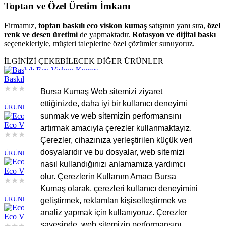
Toptan ve Özel Üretim İmkanı
Firmamız,
toptan baskılı eco viskon kumaş
satışının yanı sıra,
özel
renk ve desen üretimi
de yapmaktadır.
Rotasyon ve dijital baskı
seçenekleriyle, müşteri taleplerine özel çözümler sunuyoruz.
İLGİNİZİ ÇEKEBİLECEK DİĞER ÜRÜNLER
Baskılı Eco Viskon Kumaş
★
★
★
★
★
Bursa Kumaş Web sitemizi ziyaret
Stokta Yok
ettiğinizde, daha iyi bir kullanıcı deneyimi
ÜRÜNE GİT
sunmak ve web sitemizin performansını
Eco Viskon Kumaş
artırmak amacıyla çerezler kullanmaktayız.
★
★
★
★
★
Çerezler, cihazınıza yerleştirilen küçük veri
Stokta Yok
dosyalarıdır ve bu dosyalar, web sitemizi
ÜRÜNE GİT
nasıl kullandığınızı anlamamıza yardımcı
Eco Viskon Kumaş
olur. Çerezlerin Kullanım Amacı Bursa
★
★
★
★
★
Kumaş olarak, çerezleri kullanıcı deneyimini
Stokta Yok
ÜRÜNE GİT
geliştirmek, reklamları kişiselleştirmek ve
analiz yapmak için kullanıyoruz. Çerezler
Eco Viskon Kumaş
sayesinde, web sitemizin performansını