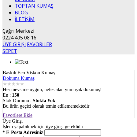
TOPTAN KUMAŞ
BLOG
İLETİŞİM
Çağrı Merkezi
0224 405 08 16
ÜYE GİRİŞİ
FAVORİLER
SEPET
Baskılı Eco Viskon Kumaş
Dokuma Kumaş
★
★
★
★
★
Her mevsime uygun, nefes alan yumuşak dokunuş!
En :
150
Stok Durumu :
Stokta Yok
Bu ürün geçici olarak temin edilememektedir
Favorilere Ekle
Üye Girişi
İşlem yapabilmek için üye girişi gereklidir
* E-Posta Adresiniz