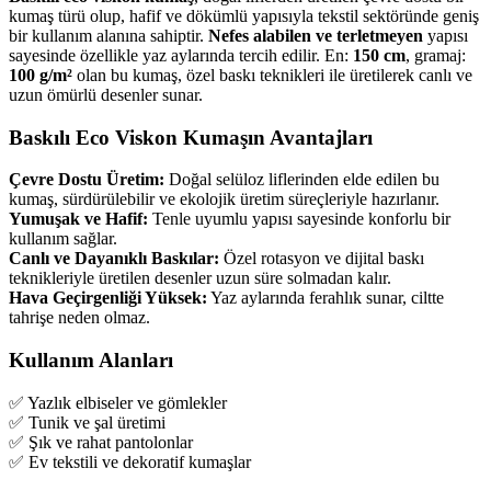
kumaş türü olup, hafif ve dökümlü yapısıyla tekstil sektöründe geniş
bir kullanım alanına sahiptir.
Nefes alabilen ve terletmeyen
yapısı
sayesinde özellikle yaz aylarında tercih edilir. En:
150 cm
, gramaj:
100 g/m²
olan bu kumaş, özel baskı teknikleri ile üretilerek canlı ve
uzun ömürlü desenler sunar.
Baskılı Eco Viskon Kumaşın Avantajları
Çevre Dostu Üretim:
Doğal selüloz liflerinden elde edilen bu
kumaş, sürdürülebilir ve ekolojik üretim süreçleriyle hazırlanır.
Yumuşak ve Hafif:
Tenle uyumlu yapısı sayesinde konforlu bir
kullanım sağlar.
Canlı ve Dayanıklı Baskılar:
Özel rotasyon ve dijital baskı
teknikleriyle üretilen desenler uzun süre solmadan kalır.
Hava Geçirgenliği Yüksek:
Yaz aylarında ferahlık sunar, ciltte
tahrişe neden olmaz.
Kullanım Alanları
✅ Yazlık elbiseler ve gömlekler
✅ Tunik ve şal üretimi
✅ Şık ve rahat pantolonlar
✅ Ev tekstili ve dekoratif kumaşlar