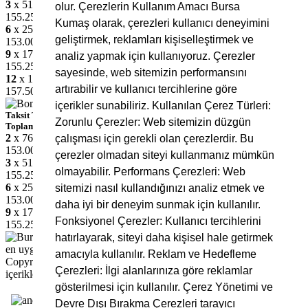
3
x 51.75 TL
olur. Çerezlerin Kullanım Amacı Bursa
155.25 TL
Kumaş olarak, çerezleri kullanıcı deneyimini
6
x 25.50 TL
geliştirmek, reklamları kişiselleştirmek ve
153.00 TL
9
x 17.25 TL
analiz yapmak için kullanıyoruz. Çerezler
155.25 TL
sayesinde, web sitemizin performansını
12
x 13.13 TL
artırabilir ve kullanıcı tercihlerine göre
157.50 TL
içerikler sunabiliriz. Kullanılan Çerez Türleri:
Taksit Tutarı
Zorunlu Çerezler: Web sitemizin düzgün
Toplam Tutar
2
x 76.50 TL
çalışması için gerekli olan çerezlerdir. Bu
153.00 TL
çerezler olmadan siteyi kullanmanız mümkün
3
x 51.75 TL
olmayabilir. Performans Çerezleri: Web
155.25 TL
6
x 25.50 TL
sitemizi nasıl kullandığınızı analiz etmek ve
153.00 TL
daha iyi bir deneyim sunmak için kullanılır.
9
x 17.25 TL
Fonksiyonel Çerezler: Kullanıcı tercihlerini
155.25 TL
hatırlayarak, siteyi daha kişisel hale getirmek
amacıyla kullanılır. Reklam ve Hedefleme
Copyright © 2025 Bursa Kumaş, Tüm Hakları Saklıdır. Site
Çerezleri: İlgi alanlarınıza göre reklamlar
içerikleri ve görsellerin izinsiz kullanımı yasaktır.
gösterilmesi için kullanılır. Çerez Yönetimi ve
Devre Dışı Bırakma Çerezleri tarayıcı