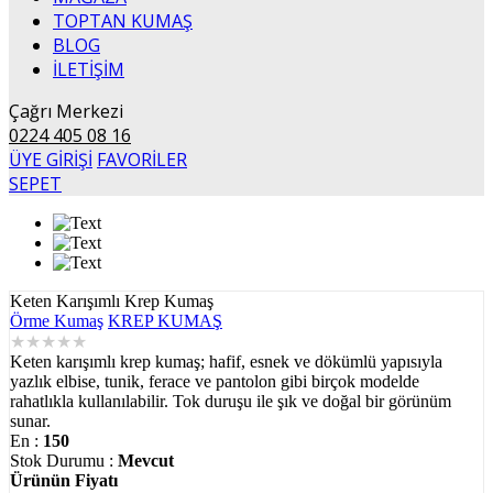
TOPTAN KUMAŞ
BLOG
İLETİŞİM
Çağrı Merkezi
0224 405 08 16
ÜYE GİRİŞİ
FAVORİLER
SEPET
Keten Karışımlı Krep Kumaş
Örme Kumaş
KREP KUMAŞ
★
★
★
★
★
Keten karışımlı krep kumaş; hafif, esnek ve dökümlü yapısıyla
yazlık elbise, tunik, ferace ve pantolon gibi birçok modelde
rahatlıkla kullanılabilir. Tok duruşu ile şık ve doğal bir görünüm
sunar.
En :
150
Stok Durumu :
Mevcut
Ürünün Fiyatı