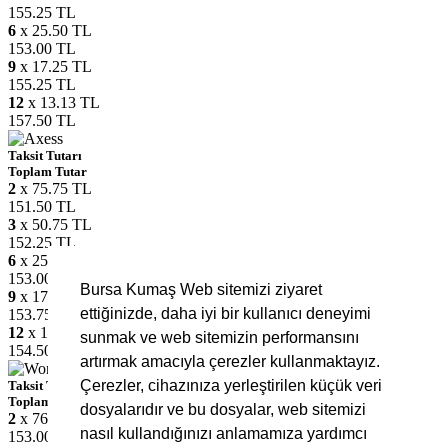
155.25 TL
6
x 25.50 TL
153.00 TL
9
x 17.25 TL
155.25 TL
12
x 13.13 TL
157.50 TL
Taksit Tutarı
Toplam Tutar
2
x 75.75 TL
151.50 TL
3
x 50.75 TL
152.25 TL
6
x 25.50 TL
153.00 TL
Bursa Kumaş Web sitemizi ziyaret
9
x 17.08 TL
ettiğinizde, daha iyi bir kullanıcı deneyimi
153.75 TL
12
x 12.88 TL
sunmak ve web sitemizin performansını
154.50 TL
artırmak amacıyla çerezler kullanmaktayız.
Çerezler, cihazınıza yerleştirilen küçük veri
Taksit Tutarı
Toplam Tutar
dosyalarıdır ve bu dosyalar, web sitemizi
2
x 76.50 TL
nasıl kullandığınızı anlamamıza yardımcı
153.00 TL