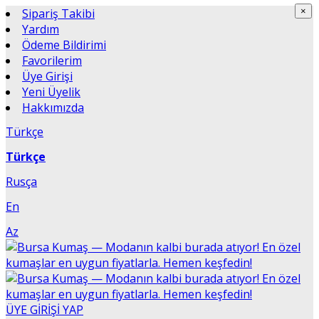
×
Sipariş Takibi
×
Yardım
Ödeme Bildirimi
Favorilerim
Üye Girişi
Yeni Üyelik
Hakkımızda
Türkçe
Türkçe
Rusça
En
Az
ÜYE GİRİŞİ YAP