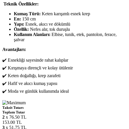
Teknik Özellikler:
Kumaş Türü:
Keten karışımlı esnek krep
En:
150 cm
Yapı:
Esnek, akıcı ve dökümlü
Özellik:
Nefes alır, tok duruşlu
Kullanım Alanları:
Elbise, tunik, etek, pantolon, ferace,
şalvar
Avantajları:
✔️ Esnekliği sayesinde rahat kalıplar
✔️ Kırışmaya dirençli ve kolay ütülenir
✔️ Keten doğallığı, krep zarafeti
✔️ Hafif ve akıcı kumaş yapısı
✔️ Moda ve günlük kullanımda ideal
Taksit Tutarı
Toplam Tutar
2
x 76.50 TL
153.00 TL
3
x 51.75 TL