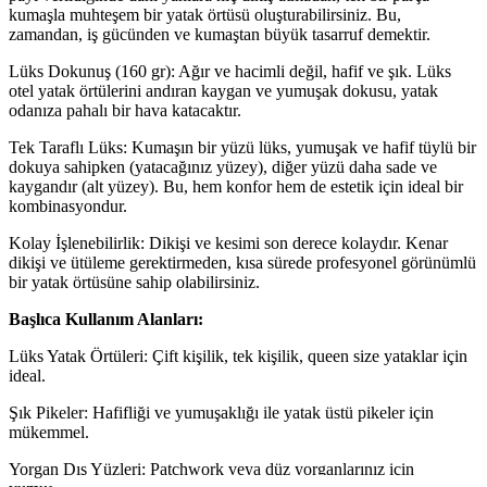
kumaşla muhteşem bir yatak örtüsü oluşturabilirsiniz. Bu,
zamandan, iş gücünden ve kumaştan büyük tasarruf demektir.
Lüks Dokunuş (160 gr): Ağır ve hacimli değil, hafif ve şık. Lüks
otel yatak örtülerini andıran kaygan ve yumuşak dokusu, yatak
odanıza pahalı bir hava katacaktır.
Tek Taraflı Lüks: Kumaşın bir yüzü lüks, yumuşak ve hafif tüylü bir
dokuya sahipken (yatacağınız yüzey), diğer yüzü daha sade ve
kaygandır (alt yüzey). Bu, hem konfor hem de estetik için ideal bir
kombinasyondur.
Kolay İşlenebilirlik: Dikişi ve kesimi son derece kolaydır. Kenar
dikişi ve ütüleme gerektirmeden, kısa sürede profesyonel görünümlü
bir yatak örtüsüne sahip olabilirsiniz.
Başlıca Kullanım Alanları:
Lüks Yatak Örtüleri: Çift kişilik, tek kişilik, queen size yataklar için
ideal.
Şık Pikeler: Hafifliği ve yumuşaklığı ile yatak üstü pikeler için
mükemmel.
Yorgan Dış Yüzleri: Patchwork veya düz yorganlarınız için