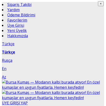
×
Sipariş Takibi
×
Yardım
Ödeme Bildirimi
Favorilerim
Üye Girişi
Yeni Üyelik
Hakkımızda
Türkçe
Türkçe
Rusça
En
Az
ÜYE GİRİŞİ YAP