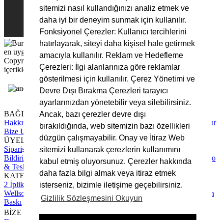
sitemizi nasıl kullandığınızı analiz etmek ve
daha iyi bir deneyim sunmak için kullanılır.
Fonksiyonel Çerezler: Kullanıcı tercihlerini
hatırlayarak, siteyi daha kişisel hale getirmek
amacıyla kullanılır. Reklam ve Hedefleme
Copyright © 2025 Bursa Kumaş, Tüm Hakları Saklıdır. Site
Çerezleri: İlgi alanlarınıza göre reklamlar
içerikleri ve görsellerin izinsiz kullanımı yasaktır.
gösterilmesi için kullanılır. Çerez Yönetimi ve
Devre Dışı Bırakma Çerezleri tarayıcı
ayarlarınızdan yönetebilir veya silebilirsiniz.
BAĞLANTILAR
Ancak, bazı çerezler devre dışı
Hakkımızda
Tüm Hizmetlerimiz
Blog Yazıları
Sıkça Sorulan Sorular
bırakıldığında, web sitemizin bazı özellikleri
Bize Ulaşın
düzgün çalışmayabilir. Onay ve İtiraz Web
ÜYELİK
Sipariş Takip
Hesap Numaralarımız
Üyelik Sözleşmesi
Ödeme
sitemizi kullanarak çerezlerin kullanımını
Bildirimi Yapın
Mesafeli Satış Sözleşmesi
Gizlilik Sözleşmesi
Kargo
kabul etmiş oluyorsunuz. Çerezler hakkında
& Teslimat Süreci
daha fazla bilgi almak veya itiraz etmek
KATEGORİLER
2 İplik Kumaş
3 İplik Kumaş
İnterlok Kumaş
Kadife Kumaş
isterseniz, bizimle iletişime geçebilirsiniz.
Wellsoft Kumaş
Scuba Kumaş
Polar Kumaş
Krep Kumaş
Rotasyon
Gizlilik Sözleşmesini Okuyun
Baskı
BİZE ULAŞIN