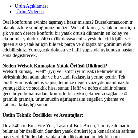
Ürün Açıklaması
Ürün Videosu
Otel konforunu evinize taşımaya hazır mısınız? Bursakumas.com.tr
olarak sizlere sunduğumuz bu özel Welsoft kumaş, yatak odanız için
şık ve son derece konforlu bir yatak örtüsü dikmenin en kolay ve
ekonomik yoludur. 240 cm'lik devasa eni sayesinde, çift kişilik ve
queen size yataklar için bile tek parça ve dikişsiz bir görünüm elde
edebilirsiniz. Yumuşacık dokusu ve hafif yapısıyla uykunuzu baştan
sona değiştirecek.
Neden Welsoft Kumaştan Yatak Örtüsü Dikilmeli?
Welsoft kumaş, "well" (iyi) ve "soft" (yumuşak) kelimelerinin
birleşiminden adını alır ve bu vaadi fazlasıyla yerine getirir. Tek
taraflı yumuşak peluş yapısı, teninize değen yüzeyde inanılmaz bir
yumuşaklık ve sıcaklık hissi sunar. Hafif ve nefes alabilir olması,
gece boyu bunalmadan, konforlu bir uyku çekmenizi sağlar. 160
gramlık gramajı, ürününüzün ağırlaşmasını engeller, yıkama ve
katlama kolaylığı sunar.
Üstün Teknik Özellikler ve Avantajlar:
Dev 240 cm En - Fire Yok, Tasarruf Bol: Bu en, Türkiye'de nadir
bulunan bir özelliktir. Standart yatak örtüleri için kenarlardan sarkma
payı verildiğinde dahi yanlara hiç dikiş atmadan, tek bir parça