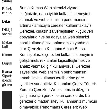
yumuşak bir dış yüz.
Bursa Kumaş Web sitemizi ziyaret
Bebek Yatak Örtüleri: Nefes alabilir ve yumuşak yapısı bebek cildi
için idealdir.
ettiğinizde, daha iyi bir kullanıcı deneyimi
sunmak ve web sitemizin performansını
Dikiş ve Bakım İpuçları:
artırmak amacıyla çerezler kullanmaktayız.
Dikiş için ince ve keskin iğneler kullanmanız temiz bir sonuç için
Çerezler, cihazınıza yerleştirilen küçük veri
önerilir.
dosyalarıdır ve bu dosyalar, web sitemizi
Makinede 30°C'de hassas programda çevirin. Ağartıcı ve yumuşatıcı
nasıl kullandığınızı anlamamıza yardımcı
kullanmayın.
olur. Çerezlerin Kullanım Amacı Bursa
Kumaş olarak, çerezleri kullanıcı deneyimini
Kurutma makinesi yerine askıda kurutun.
geliştirmek, reklamları kişiselleştirmek ve
Düşük ısıda ve buharlı ütü ile ütüleyin.
analiz yapmak için kullanıyoruz. Çerezler
Bursakumas.com.tr Garantisi:
sayesinde, web sitemizin performansını
Sipariş ettiğiniz her metre kumaş, özenle paketlenip hızla adresinize
artırabilir ve kullanıcı tercihlerine göre
gönderilir. Renkler, monitör ayarlarına bağlı olarak minimal farklılık
içerikler sunabiliriz. Kullanılan Çerez Türleri:
gösterebilir. Soru ve desteğe ihtiyaç duyduğunuzda buradayız.
Zorunlu Çerezler: Web sitemizin düzgün
çalışması için gerekli olan çerezlerdir. Bu
çerezler olmadan siteyi kullanmanız mümkün
olmayabilir. Performans Çerezleri: Web