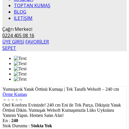
TOPTAN KUMAŞ
BLOG
İLETİŞİM
Çağrı Merkezi
0224 405 08 16
ÜYE GİRİŞİ
FAVORİLER
SEPET
Yumuşacık Yatak Örtüsü Kumaşı | Tek Taraflı Welsoft – 240 cm
Örme Kumaş
★
★
★
★
★
Otel Konforu Evinizde! 240 cm Eni ile Tek Parça, Dikişsiz Yatak
Örtüsü Dikin. Yumuşak Welsoft Kumaşımızla Lüks Uykulara
Yatırım Yapın. Hemen Satın Alın!
En :
240
Stok Durumu :
Stokta Yok