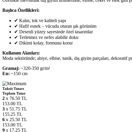
Özellikle mevsimlik dış giyim ürünlerinde, elbise, ceket ve etek gibi p
Başlıca Özellikleri:
✔ Kalın, tok ve kaliteli yapı
✔ Hafif esnek – vücuda oturan şık görünüm
✔ Desenli yüzey sayesinde özel tasarımlar
✔ Terletmez ve nefes alabilir doku
✔ Dikimi kolay, formunu korur
Kullanım Alanları:
Moda sektöründe; abiye, elbise, tunik, dış giyim parçaları, dekoratif p
Gramaj:
~320-350 gr/m²
En:
~150 cm
Taksit Tutarı
Toplam Tutar
2
x 76.50 TL
153.00 TL
3
x 51.75 TL
155.25 TL
6
x 25.50 TL
153.00 TL
9
x 17.25 TL