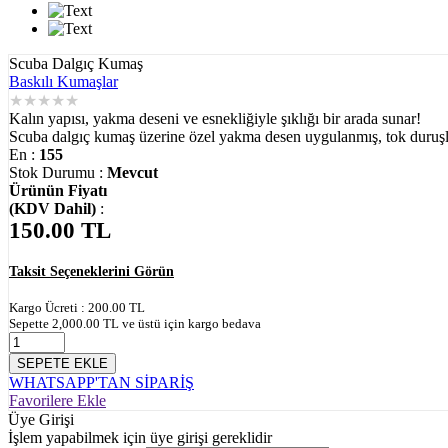
Scuba Dalgıç Kumaş
Baskılı Kumaşlar
★
★
★
★
★
Kalın yapısı, yakma deseni ve esnekliğiyle şıklığı bir arada sunar!
Scuba dalgıç kumaş üzerine özel yakma desen uygulanmış, tok duruşlu 
En :
155
Stok Durumu :
Mevcut
Ürünün Fiyatı
(KDV Dahil)
:
150.00
TL
Taksit Seçeneklerini Görün
Kargo Ücreti :
200.00
TL
Sepette
2,000.00
TL ve üstü için kargo bedava
SEPETE EKLE
WHATSAPP'TAN SİPARİŞ
Favorilere Ekle
Üye Girişi
İşlem yapabilmek için üye girişi gereklidir