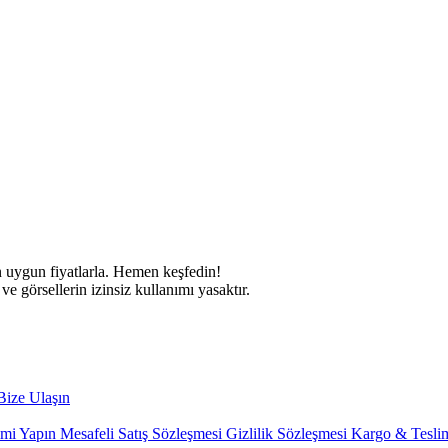
 görsellerin izinsiz kullanımı yasaktır.
ize Ulaşın
imi Yapın
Mesafeli Satış Sözleşmesi
Gizlilik Sözleşmesi
Kargo & Teslim