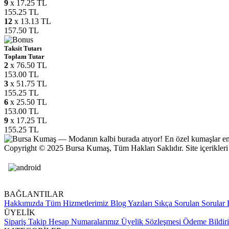
9
x 17.25 TL
155.25 TL
12
x 13.13 TL
157.50 TL
Taksit Tutarı
Toplam Tutar
2
x 76.50 TL
153.00 TL
3
x 51.75 TL
155.25 TL
6
x 25.50 TL
153.00 TL
9
x 17.25 TL
155.25 TL
Copyright © 2025 Bursa Kumaş, Tüm Hakları Saklıdır. Site içerikleri ve
BAĞLANTILAR
Hakkımızda
Tüm Hizmetlerimiz
Blog Yazıları
Sıkça Sorulan Sorular
B
ÜYELİK
Sipariş Takip
Hesap Numaralarımız
Üyelik Sözleşmesi
Ödeme Bildir