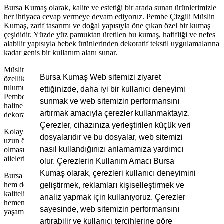
Bursa Kumaş olarak, kalite ve estetiği bir arada sunan ürünlerimizle
her ihtiyaca cevap vermeye devam ediyoruz. Pembe Çizgili Müslin
Kumaş, zarif tasarımı ve doğal yapısıyla öne çıkan özel bir kumaş
çeşididir. Yüzde yüz pamuktan üretilen bu kumaş, hafifliği ve nefes
alabilir yapısıyla bebek ürünlerinden dekoratif tekstil uygulamalarına
kadar geniş bir kullanım alanı sunar.
Müslin kumaşlar, yumuşak dokusu ve dayanıklılığı sayesinde
Bursa Kumaş Web sitemizi ziyaret
özellikle bebek battaniyesi, ağız mendili, emzirme örtüsü ve bebek
tulumu gibi hassas ciltlere uygun ürünlerde tercih edilmektedir.
ettiğinizde, daha iyi bir kullanıcı deneyimi
Pembe çizgili tasarımı ise bu kumaşı şık ve sevimli bir seçenek
sunmak ve web sitemizin performansını
haline getirir. Ayrıca şal, masa örtüsü, perde ve yazlık giysiler gibi
artırmak amacıyla çerezler kullanmaktayız.
dekoratif ve günlük kullanım ürünleri için de mükemmeldir.
Çerezler, cihazınıza yerleştirilen küçük veri
Kolay yıkanabilir ve çabuk kuruyan yapısı, hem pratiklik hem de
dosyalarıdır ve bu dosyalar, web sitemizi
uzun ömürlü kullanım sağlar. Antialerjik ve doğal bir malzeme
nasıl kullandığınızı anlamamıza yardımcı
olması sayesinde sağlığa zararlı hiçbir madde içermez, bu da
ailelerin güvenle tercih etmesini sağlar.
olur. Çerezlerin Kullanım Amacı Bursa
Kumaş olarak, çerezleri kullanıcı deneyimini
Bursa Kumaş olarak, Pembe Çizgili Müslin Kumaş’ı hem toptan
hem de perakende satış seçeneğiyle sunuyoruz. Modern çizgileri ve
geliştirmek, reklamları kişiselleştirmek ve
kaliteli yapısıyla her projeye değer katacak bu özel kumaş için
analiz yapmak için kullanıyoruz. Çerezler
hemen bizimle iletişime geçebilirsiniz. Stil ve konforu bir arada
sayesinde, web sitemizin performansını
yaşamak için Pembe Çizgili Müslin Kumaş doğru tercih!
artırabilir ve kullanıcı tercihlerine göre