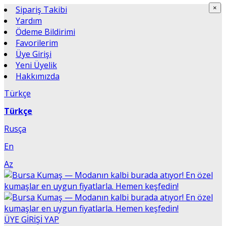
×
Sipariş Takibi
×
Yardım
Ödeme Bildirimi
Favorilerim
Üye Girişi
Yeni Üyelik
Hakkımızda
Türkçe
Türkçe
Rusça
En
Az
ÜYE GİRİŞİ YAP