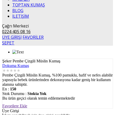
TOPTAN KUMAŞ
BLOG
İLETİŞİM
Çağrı Merkezi
0224 405 08 16
ÜYE GİRİŞİ
FAVORİLER
SEPET
Şeker Pembe Çizgili Müslin Kumaş
Dokuma Kumaş
★
★
★
★
★
Pembe Çizgili Müslin Kumaş, %100 pamuklu, hafif ve nefes alabilir
yapısıyla bebek ürünlerinden dekorasyona kadar geniş bir kullanım
alanına sahiptir.
En :
150
Stok Durumu :
Stokta Yok
Bu ürün geçici olarak temin edilememektedir
Favorilere Ekle
Üye Girişi