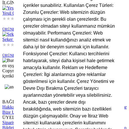
İLGİNİZİ ÇEKEBİLECEK DİĞER ÜRÜNLER
içerikler sunabiliriz. Kullanılan Çerez Türleri:
Zorunlu Çerezler: Web sitemizin düzgün
Yeşil Cizgili Müslin Kumaş
★
★
★
★
★
çalışması için gerekli olan çerezlerdir. Bu
Stokta Yok
çerezler olmadan siteyi kullanmanız mümkün
ÜRÜNE GİT
olmayabilir. Performans Çerezleri: Web
Şeker Pembe Çizgili Müslin Kumaş
sitemizi nasıl kullandığınızı analiz etmek ve
★
★
★
★
★
daha iyi bir deneyim sunmak için kullanılır.
Stokta Yok
Fonksiyonel Çerezler: Kullanıcı tercihlerini
ÜRÜNE GİT
hatırlayarak, siteyi daha kişisel hale getirmek
amacıyla kullanılır. Reklam ve Hedefleme
Copyright © 2025 Bursa Kumaş, Tüm Hakları Saklıdır. Site
Çerezleri: İlgi alanlarınıza göre reklamlar
içerikleri ve görsellerin izinsiz kullanımı yasaktır.
gösterilmesi için kullanılır. Çerez Yönetimi ve
Devre Dışı Bırakma Çerezleri tarayıcı
ayarlarınızdan yönetebilir veya silebilirsiniz.
BAĞLANTILAR
Ancak, bazı çerezler devre dışı
Hakkımızda
Tüm Hizmetlerimiz
Blog Yazıları
Sıkça Sorulan Sorular
bırakıldığında, web sitemizin bazı özellikleri
Bize Ulaşın
düzgün çalışmayabilir. Onay ve İtiraz Web
ÜYELİK
Sipariş Takip
Hesap Numaralarımız
Üyelik Sözleşmesi
Ödeme
sitemizi kullanarak çerezlerin kullanımını
Bildirimi Yapın
Mesafeli Satış Sözleşmesi
Gizlilik Sözleşmesi
Kargo