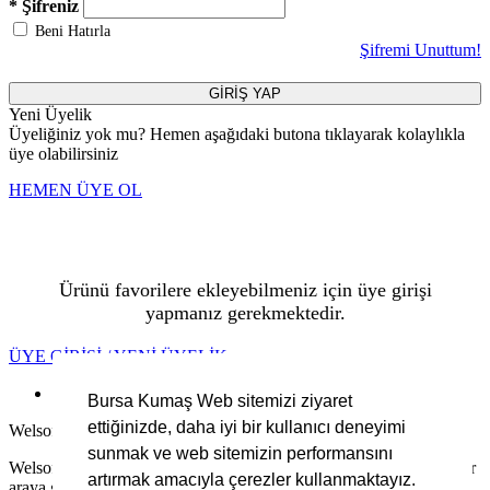
* Şifreniz
Beni Hatırla
Şifremi Unuttum!
GİRİŞ YAP
Yeni Üyelik
Üyeliğiniz yok mu? Hemen aşağıdaki butona tıklayarak kolaylıkla
üye olabilirsiniz
HEMEN ÜYE OL
Ürünü favorilere ekleyebilmeniz için üye girişi
yapmanız gerekmektedir.
ÜYE GİRİŞİ / YENİ ÜYELİK
Ürün Açıklaması
Bursa Kumaş Web sitemizi ziyaret
ettiğinizde, daha iyi bir kullanıcı deneyimi
Welsoft Jakarlı Kumaş
sunmak ve web sitemizin performansını
Welsoft Jakarlı kumaş, ev tekstilinde hem şıklığı hem de konforu bir
artırmak amacıyla çerezler kullanmaktayız.
araya getiren benzersiz bir üründür. Yumuşacık dokusu sayesinde