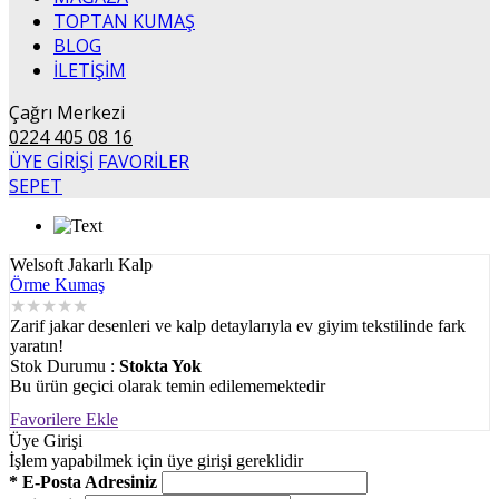
TOPTAN KUMAŞ
BLOG
İLETİŞİM
Çağrı Merkezi
0224 405 08 16
ÜYE GİRİŞİ
FAVORİLER
SEPET
Welsoft Jakarlı Kalp
Örme Kumaş
★
★
★
★
★
Zarif jakar desenleri ve kalp detaylarıyla ev giyim tekstilinde fark
yaratın!
Stok Durumu :
Stokta Yok
Bu ürün geçici olarak temin edilememektedir
Favorilere Ekle
Üye Girişi
İşlem yapabilmek için üye girişi gereklidir
* E-Posta Adresiniz