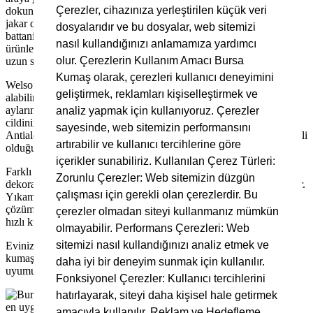
Çerezler, cihazınıza yerleştirilen küçük veri
dokunduğunuzda sizi sarıp sarmalayan bir his uyandırırken, estetik
jakar desenleriyle yaşam alanlarınıza zarafet katar. Özellikle
dosyalarıdır ve bu dosyalar, web sitemizi
battaniye, bornoz, pijama takımları, koltuk örtüsü ve dekoratif
nasıl kullandığınızı anlamamıza yardımcı
ürünlerde tercih edilen bu kumaş, dayanıklılığı ve kaliteli yapısıyla
olur. Çerezlerin Kullanım Amacı Bursa
uzun süreli kullanım sağlar.
Kumaş olarak, çerezleri kullanıcı deneyimini
Welsoft Jakarlı kumaşın en dikkat çeken özelliklerinden biri, nefes
geliştirmek, reklamları kişiselleştirmek ve
alabilir yapısı sayesinde hem kışın sıcak tutması hem de yaz
aylarında ferah bir kullanım sunmasıdır. Pamuksu dokusuyla
analiz yapmak için kullanıyoruz. Çerezler
cildinizi tahriş etmez ve her yaş grubu için güvenle kullanılabilir.
sayesinde, web sitemizin performansını
Antialerjik ve antibakteriyel özelliklere sahip olması, hijyenin önemli
artırabilir ve kullanıcı tercihlerine göre
olduğu ürünlerde ideal bir tercih olmasını sağlar.
içerikler sunabiliriz. Kullanılan Çerez Türleri:
Farklı renk ve desen seçenekleri sunan Welsoft Jakarlı kumaş,
Zorunlu Çerezler: Web sitemizin düzgün
dekorasyon ve moda dünyasında da kendine özgü bir yer edinmiştir.
çalışması için gerekli olan çerezlerdir. Bu
Yıkama ve bakım kolaylığı sayesinde hem pratik hem de estetik bir
çözüm sunar. Çamaşır makinesinde düşük sıcaklıkta yıkanabilir ve
çerezler olmadan siteyi kullanmanız mümkün
hızlı kuruma özelliği sayesinde zamandan tasarruf sağlar.
olmayabilir. Performans Çerezleri: Web
sitemizi nasıl kullandığınızı analiz etmek ve
Evinizde fark yaratmak ve stilinizi tamamlamak için Welsoft Jakarlı
kumaşı tercih edin. Şıklığın, konforun ve dayanıklılığın mükemmel
daha iyi bir deneyim sunmak için kullanılır.
uyumunu yaşam alanlarınıza taşıyın!
Fonksiyonel Çerezler: Kullanıcı tercihlerini
hatırlayarak, siteyi daha kişisel hale getirmek
amacıyla kullanılır. Reklam ve Hedefleme