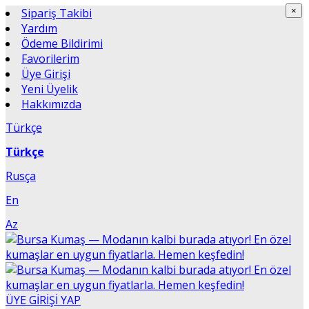
×
Sipariş Takibi
×
Yardım
Ödeme Bildirimi
Favorilerim
Üye Girişi
Yeni Üyelik
Hakkımızda
Türkçe
Türkçe
Rusça
En
Az
ÜYE GİRİŞİ YAP