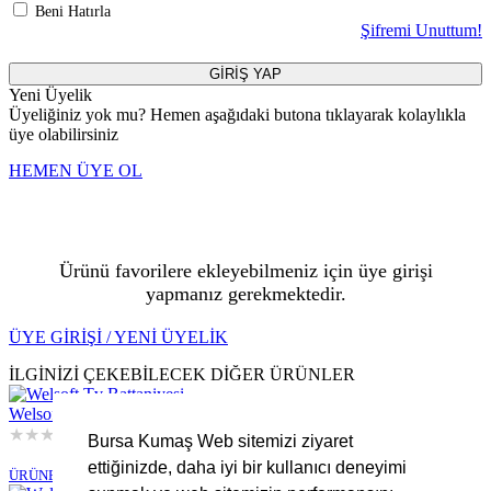
Beni Hatırla
Şifremi Unuttum!
GİRİŞ YAP
Yeni Üyelik
Üyeliğiniz yok mu? Hemen aşağıdaki butona tıklayarak kolaylıkla
üye olabilirsiniz
HEMEN ÜYE OL
Ürünü favorilere ekleyebilmeniz için üye girişi
yapmanız gerekmektedir.
ÜYE GİRİŞİ / YENİ ÜYELİK
İLGİNİZİ ÇEKEBİLECEK DİĞER ÜRÜNLER
Welsoft Tv Battaniyesi
★
★
★
★
★
Bursa Kumaş Web sitemizi ziyaret
Stokta Yok
ettiğinizde, daha iyi bir kullanıcı deneyimi
ÜRÜNE GİT