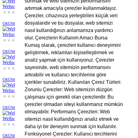
sunmak ve web sitemizin performansını
Welsoft Tv Battaniyesi Siyah
artırmak amacıyla çerezler kullanmaktayız.
★
★
★
★
★
Çerezler, cihazınıza yerleştirilen küçük veri
Stokta Yok
dosyalarıdır ve bu dosyalar, web sitemizi
ÜRÜNE GİT
nasıl kullandığınızı anlamamıza yardımcı
Welsoft Tv Battaniyesi Bej
olur. Çerezlerin Kullanım Amacı Bursa
★
★
★
★
★
Kumaş olarak, çerezleri kullanıcı deneyimini
Stokta Yok
ÜRÜNE GİT
geliştirmek, reklamları kişiselleştirmek ve
analiz yapmak için kullanıyoruz. Çerezler
Wellsoft Tv Battaniyesi Kahve
sayesinde, web sitemizin performansını
★
★
★
★
★
Stokta Yok
artırabilir ve kullanıcı tercihlerine göre
ÜRÜNE GİT
içerikler sunabiliriz. Kullanılan Çerez Türleri:
Zorunlu Çerezler: Web sitemizin düzgün
Welsoft TV Battaniyesi Pudra
★
★
★
★
★
çalışması için gerekli olan çerezlerdir. Bu
Stokta Yok
çerezler olmadan siteyi kullanmanız mümkün
ÜRÜNE GİT
olmayabilir. Performans Çerezleri: Web
Wellsoft Tv Battaniyesi
sitemizi nasıl kullandığınızı analiz etmek ve
★
★
★
★
★
daha iyi bir deneyim sunmak için kullanılır.
Stokta Yok
Fonksiyonel Çerezler: Kullanıcı tercihlerini
ÜRÜNE GİT