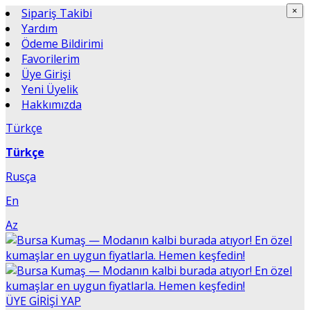
×
Sipariş Takibi
×
Yardım
Ödeme Bildirimi
Favorilerim
Üye Girişi
Yeni Üyelik
Hakkımızda
Türkçe
Türkçe
Rusça
En
Az
ÜYE GİRİŞİ YAP